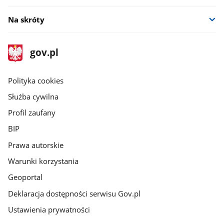
Na skróty
stopka
Strona
gov.pl
gov.pl
główna
gov.pl
Polityka cookies
Służba cywilna
Profil zaufany
BIP
Prawa autorskie
Warunki korzystania
Geoportal
Deklaracja dostępności serwisu Gov.pl
Ustawienia prywatności