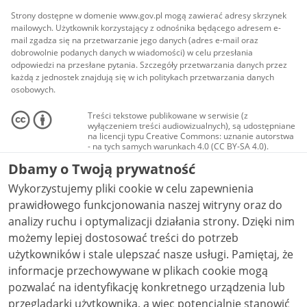
Strony dostępne w domenie www.gov.pl mogą zawierać adresy skrzynek
mailowych. Użytkownik korzystający z odnośnika będącego adresem e-
mail zgadza się na przetwarzanie jego danych (adres e-mail oraz
dobrowolnie podanych danych w wiadomości) w celu przesłania
odpowiedzi na przesłane pytania. Szczegóły przetwarzania danych przez
każdą z jednostek znajdują się w ich politykach przetwarzania danych
osobowych.
Treści tekstowe publikowane w serwisie (z
wyłączeniem treści audiowizualnych), są udostępniane
na licencji typu Creative Commons: uznanie autorstwa
- na tych samych warunkach 4.0 (CC BY-SA 4.0).
Materiały audiowizualne, w tym zdjęcia, materiały
Dbamy o Twoją prywatność
audio i wideo, są udostępniane na licencji typu
Creative Commons: uznanie autorstwa użycie
Wykorzystujemy pliki cookie w celu zapewnienia
niekomercyjne - bez utworów zależnych 4.0 (CC BY-
NC-ND 4.0), o ile nie jest to stwierdzone inaczej.
prawidłowego funkcjonowania naszej witryny oraz do
analizy ruchu i optymalizacji działania strony. Dzięki nim
możemy lepiej dostosować treści do potrzeb
użytkowników i stale ulepszać nasze usługi. Pamiętaj, że
informacje przechowywane w plikach cookie mogą
pozwalać na identyfikację konkretnego urządzenia lub
przeglądarki użytkownika, a więc potencjalnie stanowić