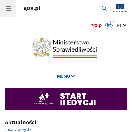
gov.pl
przejdź
do
wyszukiwar
Otwórz
Zmień 
PL
okno
z
tłumaczem
języka
migowego
MENU
Asystent
sędziego
Aktualności
zobacz wszystkie