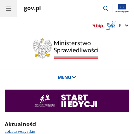
gov.pl
przejdź
do
wyszukiwar
Otwórz
Zmień 
PL
okno
z
tłumaczem
języka
migowego
MENU
Asystent
sędziego
Aktualności
zobacz wszystkie