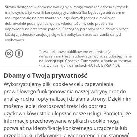
Strony dostępne w domenie www.gov.pl mogą zawierać adresy skrzynek
mailowych. Użytkownik korzystający z odnośnika będącego adresem e-
mail zgadza się na przetwarzanie jego danych (adres e-mail oraz
dobrowolnie podanych danych w wiadomości) w celu przesłania
odpowiedzi na przesłane pytania. Szczegóły przetwarzania danych przez
każdą z jednostek znajdują się w ich politykach przetwarzania danych
osobowych.
Treści tekstowe publikowane w serwisie (z
wyłączeniem treści audiowizualnych), są udostępniane
na licencji typu Creative Commons: uznanie autorstwa
- na tych samych warunkach 4.0 (CC BY-SA 4.0).
Materiały audiowizualne, w tym zdjęcia, materiały
Dbamy o Twoją prywatność
audio i wideo, są udostępniane na licencji typu
Creative Commons: uznanie autorstwa użycie
Wykorzystujemy pliki cookie w celu zapewnienia
niekomercyjne - bez utworów zależnych 4.0 (CC BY-
NC-ND 4.0), o ile nie jest to stwierdzone inaczej.
prawidłowego funkcjonowania naszej witryny oraz do
analizy ruchu i optymalizacji działania strony. Dzięki nim
możemy lepiej dostosować treści do potrzeb
użytkowników i stale ulepszać nasze usługi. Pamiętaj, że
informacje przechowywane w plikach cookie mogą
pozwalać na identyfikację konkretnego urządzenia lub
przeglądarki użytkownika, a więc potencjalnie stanowić