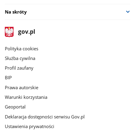
Na skróty
stopka
Strona
gov.pl
gov.pl
główna
gov.pl
Polityka cookies
Służba cywilna
Profil zaufany
BIP
Prawa autorskie
Warunki korzystania
Geoportal
Deklaracja dostępności serwisu Gov.pl
Ustawienia prywatności