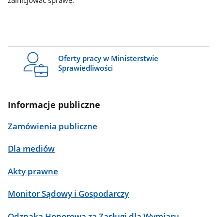
zainicjować sprawę.
Oferty pracy w Ministerstwie
Sprawiedliwości
Informacje publiczne
Zamówienia publiczne
Dla mediów
Akty prawne
Monitor Sądowy i Gospodarczy
Odznaka Honorowa za Zasługi dla Wymiaru