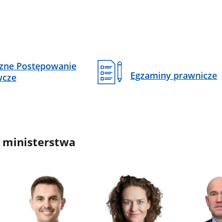
czne Postępowanie
Egzaminy prawnicze
wcze
 ministerstwa