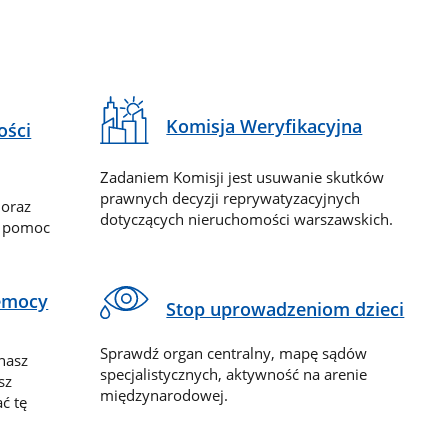
Komisja Weryfikacyjna
ości
Zadaniem Komisji jest usuwanie skutków
prawnych decyzji reprywatyzacyjnych
 oraz
dotyczących nieruchomości warszawskich.
y pomoc
zemocy
Stop uprowadzeniom dzieci
Sprawdź organ centralny, mapę sądów
nasz
specjalistycznych, aktywność na arenie
sz
międzynarodowej.
ć tę