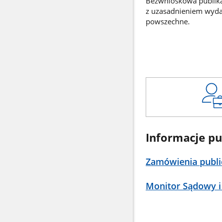
Bezwnioskowa publikac
z uzasadnieniem wyd
powszechne.
Informacje pu
Zamówienia publi
Monitor Sądowy i