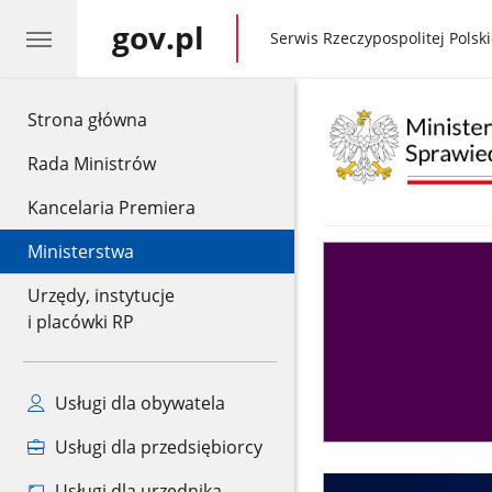
gov.pl
gov.pl
Serwis Rzeczypospolitej Polski
gov.pl
Strona główna
Rada Ministrów
Kancelaria Premiera
Ministerstwa
Asystent
sędziego
Urzędy, instytucje
i placówki RP
Usługi dla obywatela
Usługi dla przedsiębiorcy
Usługi dla urzędnika