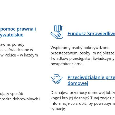
pomoc prawna i
Fundusz Sprawiedliw
ywatelskie
rawna, porady
Wspieramy osoby pokrzywdzone
ja są świadczone w
przestępstwem, osoby im najbliższe
 w Polsce – w każdym
świadków przestępstw. Świadczym
postpenitencjarną.
Przeciwdziałanie pr
domowej
Doznajesz przemocy domowej lub z
nujący sposób
kogoś kto jej doznaje? Tutaj znajdzie
 drodze dobrowolnych i
informacje co zrobić, by powstrzyma
sytuację.