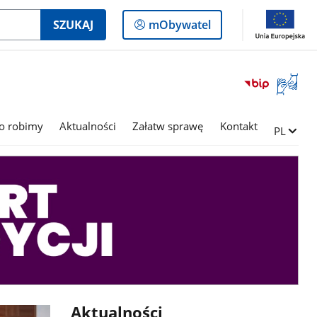
Logowanie
SZUKAJ
mObywatel
do
panelu
Otwórz
okno
z
tłumac
o robimy
Aktualności
Załatw sprawę
Kontakt
Zmień ję
PL
języka
migowe
Aktualności