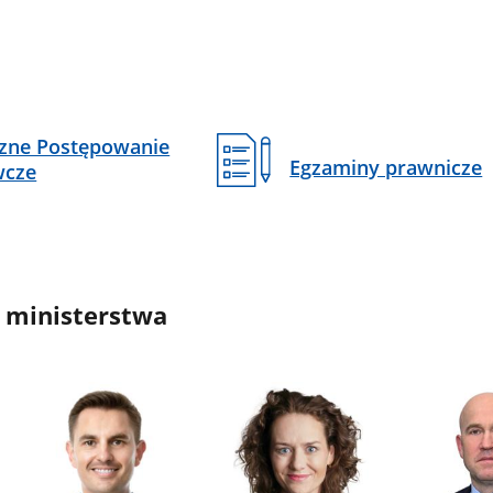
czne Postępowanie
Egzaminy prawnicze
wcze
 ministerstwa