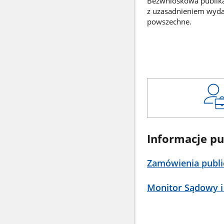
Bezwnioskowa publikac
z uzasadnieniem wyd
powszechne.
Informacje pu
Zamówienia publi
Monitor Sądowy i