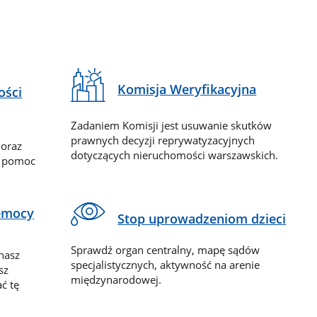
Komisja Weryfikacyjna
ości
Zadaniem Komisji jest usuwanie skutków
prawnych decyzji reprywatyzacyjnych
 oraz
dotyczących nieruchomości warszawskich.
y pomoc
zemocy
Stop uprowadzeniom dzieci
Sprawdź organ centralny, mapę sądów
nasz
specjalistycznych, aktywność na arenie
sz
międzynarodowej.
ć tę