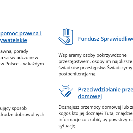
pomoc prawna i
Fundusz Sprawiedliw
ywatelskie
rawna, porady
Wspieramy osoby pokrzywdzone
ja są świadczone w
przestępstwem, osoby im najbliższe
 w Polsce – w każdym
świadków przestępstw. Świadczym
postpenitencjarną.
Przeciwdziałanie pr
domowej
Doznajesz przemocy domowej lub z
nujący sposób
kogoś kto jej doznaje? Tutaj znajdzie
 drodze dobrowolnych i
informacje co zrobić, by powstrzyma
sytuację.