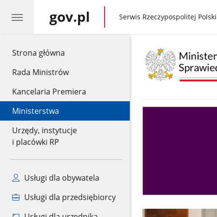
gov.pl
gov.pl
Serwis Rzeczypospolitej Polski
gov.pl
Strona główna
Rada Ministrów
Kancelaria Premiera
Ministerstwa
Asystent
sędziego
Urzędy, instytucje
i placówki RP
Usługi dla obywatela
Usługi dla przedsiębiorcy
Usługi dla urzędnika