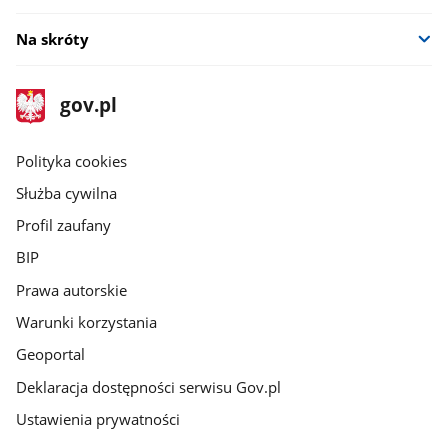
Na skróty
stopka
Strona
gov.pl
gov.pl
główna
gov.pl
Polityka cookies
Służba cywilna
Profil zaufany
BIP
Prawa autorskie
Warunki korzystania
Geoportal
Deklaracja dostępności serwisu Gov.pl
Ustawienia prywatności