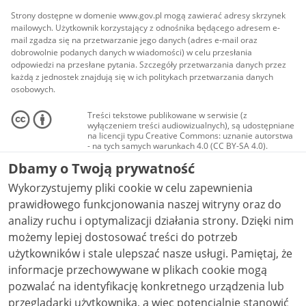
Strony dostępne w domenie www.gov.pl mogą zawierać adresy skrzynek
mailowych. Użytkownik korzystający z odnośnika będącego adresem e-
mail zgadza się na przetwarzanie jego danych (adres e-mail oraz
dobrowolnie podanych danych w wiadomości) w celu przesłania
odpowiedzi na przesłane pytania. Szczegóły przetwarzania danych przez
każdą z jednostek znajdują się w ich politykach przetwarzania danych
osobowych.
Treści tekstowe publikowane w serwisie (z
wyłączeniem treści audiowizualnych), są udostępniane
na licencji typu Creative Commons: uznanie autorstwa
- na tych samych warunkach 4.0 (CC BY-SA 4.0).
Materiały audiowizualne, w tym zdjęcia, materiały
Dbamy o Twoją prywatność
audio i wideo, są udostępniane na licencji typu
Creative Commons: uznanie autorstwa użycie
Wykorzystujemy pliki cookie w celu zapewnienia
niekomercyjne - bez utworów zależnych 4.0 (CC BY-
NC-ND 4.0), o ile nie jest to stwierdzone inaczej.
prawidłowego funkcjonowania naszej witryny oraz do
analizy ruchu i optymalizacji działania strony. Dzięki nim
możemy lepiej dostosować treści do potrzeb
użytkowników i stale ulepszać nasze usługi. Pamiętaj, że
informacje przechowywane w plikach cookie mogą
pozwalać na identyfikację konkretnego urządzenia lub
przeglądarki użytkownika, a więc potencjalnie stanowić