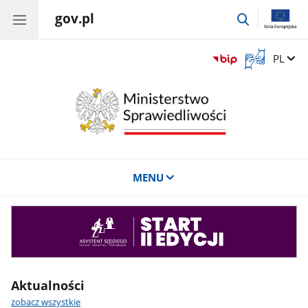
gov.pl
przejdź
do
wyszukiwar
Otwórz
Zmień 
PL
okno
z
tłumaczem
języka
migowego
MENU
Asystent
sędziego
Aktualności
zobacz wszystkie