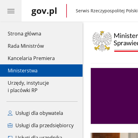
gov.pl
gov.pl
Serwis Rzeczypospolitej Polski
gov.pl
Strona główna
Rada Ministrów
Kancelaria Premiera
Ministerstwa
Asystent
sędziego
Urzędy, instytucje
i placówki RP
Usługi dla obywatela
Usługi dla przedsiębiorcy
Usługi dla urzędnika