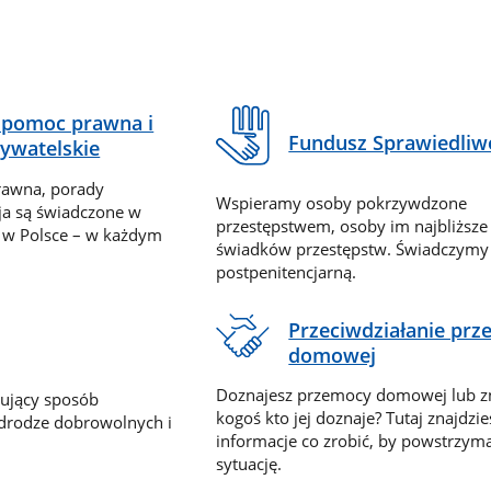
pomoc prawna i
Fundusz Sprawiedliw
ywatelskie
rawna, porady
Wspieramy osoby pokrzywdzone
ja są świadczone w
przestępstwem, osoby im najbliższe
 w Polsce – w każdym
świadków przestępstw. Świadczym
postpenitencjarną.
Przeciwdziałanie pr
domowej
Doznajesz przemocy domowej lub z
nujący sposób
kogoś kto jej doznaje? Tutaj znajdzie
 drodze dobrowolnych i
informacje co zrobić, by powstrzyma
sytuację.