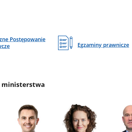
czne Postępowanie
Egzaminy prawnicze
wcze
 ministerstwa