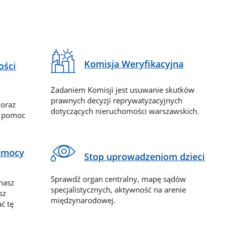
Komisja Weryfikacyjna
ości
Zadaniem Komisji jest usuwanie skutków
prawnych decyzji reprywatyzacyjnych
 oraz
dotyczących nieruchomości warszawskich.
y pomoc
zemocy
Stop uprowadzeniom dzieci
Sprawdź organ centralny, mapę sądów
nasz
specjalistycznych, aktywność na arenie
sz
międzynarodowej.
ć tę