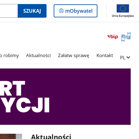
Logowanie
SZUKAJ
mObywatel
do
panelu
Otwórz
okno
z
tłumac
o robimy
Aktualności
Załatw sprawę
Kontakt
Zmień ję
PL
języka
migowe
Aktualności