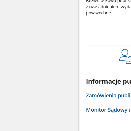
Bezwnioskowa publikac
z uzasadnieniem wyd
powszechne.
Informacje pu
Zamówienia publi
Monitor Sądowy i