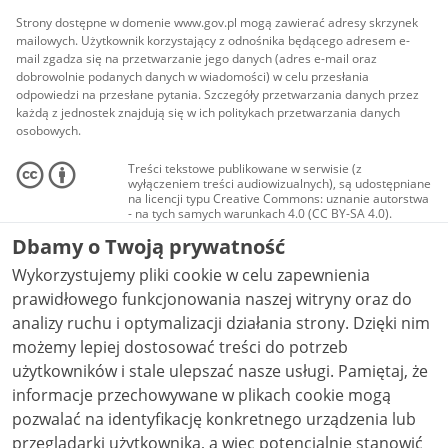
Strony dostępne w domenie www.gov.pl mogą zawierać adresy skrzynek
mailowych. Użytkownik korzystający z odnośnika będącego adresem e-
mail zgadza się na przetwarzanie jego danych (adres e-mail oraz
dobrowolnie podanych danych w wiadomości) w celu przesłania
odpowiedzi na przesłane pytania. Szczegóły przetwarzania danych przez
każdą z jednostek znajdują się w ich politykach przetwarzania danych
osobowych.
Treści tekstowe publikowane w serwisie (z
wyłączeniem treści audiowizualnych), są udostępniane
na licencji typu Creative Commons: uznanie autorstwa
- na tych samych warunkach 4.0 (CC BY-SA 4.0).
Materiały audiowizualne, w tym zdjęcia, materiały
Dbamy o Twoją prywatność
audio i wideo, są udostępniane na licencji typu
Creative Commons: uznanie autorstwa użycie
Wykorzystujemy pliki cookie w celu zapewnienia
niekomercyjne - bez utworów zależnych 4.0 (CC BY-
NC-ND 4.0), o ile nie jest to stwierdzone inaczej.
prawidłowego funkcjonowania naszej witryny oraz do
analizy ruchu i optymalizacji działania strony. Dzięki nim
możemy lepiej dostosować treści do potrzeb
użytkowników i stale ulepszać nasze usługi. Pamiętaj, że
informacje przechowywane w plikach cookie mogą
pozwalać na identyfikację konkretnego urządzenia lub
przeglądarki użytkownika, a więc potencjalnie stanowić