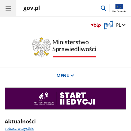
gov.pl
przejdź
do
wyszukiwar
Otwórz
Zmień 
PL
okno
z
tłumaczem
języka
migowego
MENU
Asystent
sędziego
Aktualności
zobacz wszystkie