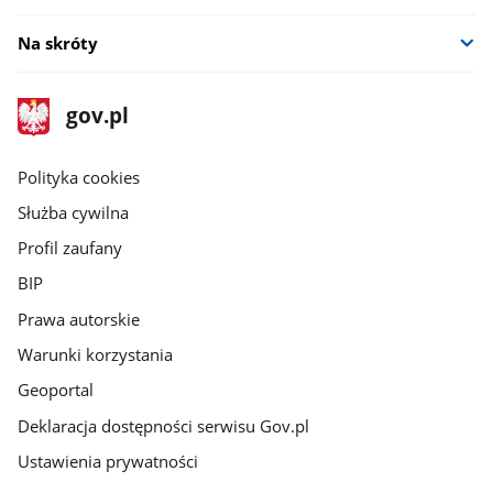
Na skróty
stopka
Strona
gov.pl
gov.pl
główna
gov.pl
Polityka cookies
Służba cywilna
Profil zaufany
BIP
Prawa autorskie
Warunki korzystania
Geoportal
Deklaracja dostępności serwisu Gov.pl
Ustawienia prywatności