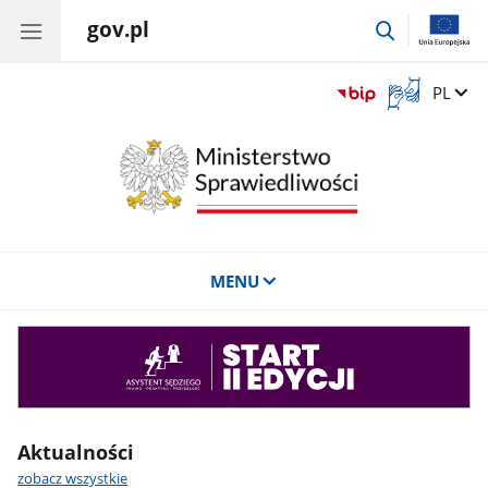
gov.pl
przejdź
do
wyszukiwar
Otwórz
Zmień 
PL
okno
z
tłumaczem
języka
migowego
MENU
Asystent
sędziego
Aktualności
zobacz wszystkie