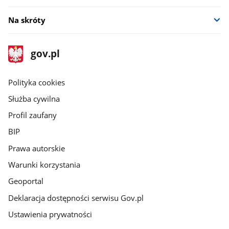
Na skróty
stopka
Strona
gov.pl
gov.pl
główna
gov.pl
Polityka cookies
Służba cywilna
Profil zaufany
BIP
Prawa autorskie
Warunki korzystania
Geoportal
Deklaracja dostępności serwisu Gov.pl
Ustawienia prywatności