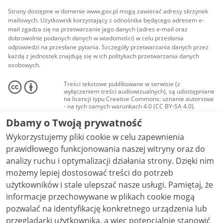
Strony dostępne w domenie www.gov.pl mogą zawierać adresy skrzynek
mailowych. Użytkownik korzystający z odnośnika będącego adresem e-
mail zgadza się na przetwarzanie jego danych (adres e-mail oraz
dobrowolnie podanych danych w wiadomości) w celu przesłania
odpowiedzi na przesłane pytania. Szczegóły przetwarzania danych przez
każdą z jednostek znajdują się w ich politykach przetwarzania danych
osobowych.
Treści tekstowe publikowane w serwisie (z
wyłączeniem treści audiowizualnych), są udostępniane
na licencji typu Creative Commons: uznanie autorstwa
- na tych samych warunkach 4.0 (CC BY-SA 4.0).
Materiały audiowizualne, w tym zdjęcia, materiały
Dbamy o Twoją prywatność
audio i wideo, są udostępniane na licencji typu
Creative Commons: uznanie autorstwa użycie
Wykorzystujemy pliki cookie w celu zapewnienia
niekomercyjne - bez utworów zależnych 4.0 (CC BY-
NC-ND 4.0), o ile nie jest to stwierdzone inaczej.
prawidłowego funkcjonowania naszej witryny oraz do
analizy ruchu i optymalizacji działania strony. Dzięki nim
możemy lepiej dostosować treści do potrzeb
użytkowników i stale ulepszać nasze usługi. Pamiętaj, że
informacje przechowywane w plikach cookie mogą
pozwalać na identyfikację konkretnego urządzenia lub
przeglądarki użytkownika, a więc potencjalnie stanowić