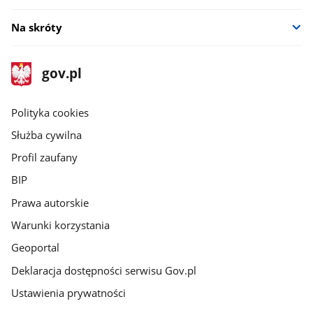
Na skróty
stopka
Strona
gov.pl
gov.pl
główna
gov.pl
Polityka cookies
Służba cywilna
Profil zaufany
BIP
Prawa autorskie
Warunki korzystania
Geoportal
Deklaracja dostępności serwisu Gov.pl
Ustawienia prywatności