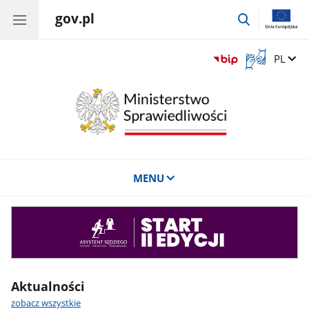
gov.pl
przejdź
do
wyszukiwar
Otwórz
Zmień 
PL
okno
z
tłumaczem
języka
migowego
MENU
Asystent
sędziego
Aktualności
zobacz wszystkie