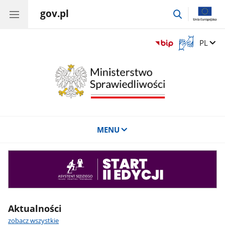
gov.pl
przejdź
do
wyszukiwar
Otwórz
Zmień 
PL
okno
z
tłumaczem
języka
migowego
MENU
Asystent
sędziego
Aktualności
zobacz wszystkie