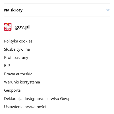
Na skróty
stopka
Strona
gov.pl
gov.pl
główna
gov.pl
Polityka cookies
Służba cywilna
Profil zaufany
BIP
Prawa autorskie
Warunki korzystania
Geoportal
Deklaracja dostępności serwisu Gov.pl
Ustawienia prywatności