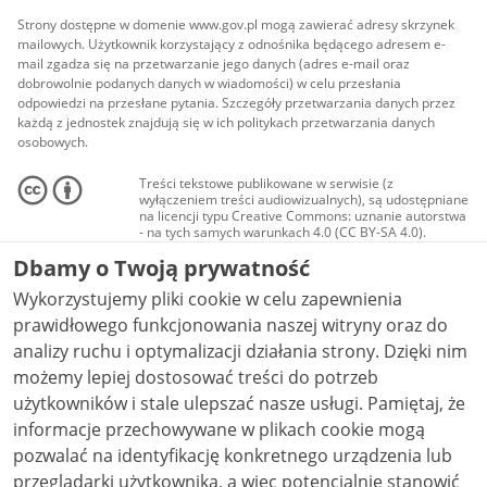
Strony dostępne w domenie www.gov.pl mogą zawierać adresy skrzynek
mailowych. Użytkownik korzystający z odnośnika będącego adresem e-
mail zgadza się na przetwarzanie jego danych (adres e-mail oraz
dobrowolnie podanych danych w wiadomości) w celu przesłania
odpowiedzi na przesłane pytania. Szczegóły przetwarzania danych przez
każdą z jednostek znajdują się w ich politykach przetwarzania danych
osobowych.
Treści tekstowe publikowane w serwisie (z
wyłączeniem treści audiowizualnych), są udostępniane
na licencji typu Creative Commons: uznanie autorstwa
- na tych samych warunkach 4.0 (CC BY-SA 4.0).
Materiały audiowizualne, w tym zdjęcia, materiały
Dbamy o Twoją prywatność
audio i wideo, są udostępniane na licencji typu
Creative Commons: uznanie autorstwa użycie
Wykorzystujemy pliki cookie w celu zapewnienia
niekomercyjne - bez utworów zależnych 4.0 (CC BY-
NC-ND 4.0), o ile nie jest to stwierdzone inaczej.
prawidłowego funkcjonowania naszej witryny oraz do
analizy ruchu i optymalizacji działania strony. Dzięki nim
możemy lepiej dostosować treści do potrzeb
użytkowników i stale ulepszać nasze usługi. Pamiętaj, że
informacje przechowywane w plikach cookie mogą
pozwalać na identyfikację konkretnego urządzenia lub
przeglądarki użytkownika, a więc potencjalnie stanowić