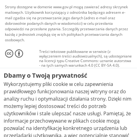
Strony dostępne w domenie www.gov.pl mogą zawierać adresy skrzynek
mailowych. Użytkownik korzystający z odnośnika będącego adresem e-
mail zgadza się na przetwarzanie jego danych (adres e-mail oraz
dobrowolnie podanych danych w wiadomości) w celu przesłania
odpowiedzi na przesłane pytania. Szczegóły przetwarzania danych przez
każdą z jednostek znajdują się w ich politykach przetwarzania danych
osobowych.
Treści tekstowe publikowane w serwisie (z
wyłączeniem treści audiowizualnych), są udostępniane
na licencji typu Creative Commons: uznanie autorstwa
- na tych samych warunkach 4.0 (CC BY-SA 4.0).
Materiały audiowizualne, w tym zdjęcia, materiały
Dbamy o Twoją prywatność
audio i wideo, są udostępniane na licencji typu
Creative Commons: uznanie autorstwa użycie
Wykorzystujemy pliki cookie w celu zapewnienia
niekomercyjne - bez utworów zależnych 4.0 (CC BY-
NC-ND 4.0), o ile nie jest to stwierdzone inaczej.
prawidłowego funkcjonowania naszej witryny oraz do
analizy ruchu i optymalizacji działania strony. Dzięki nim
możemy lepiej dostosować treści do potrzeb
użytkowników i stale ulepszać nasze usługi. Pamiętaj, że
informacje przechowywane w plikach cookie mogą
pozwalać na identyfikację konkretnego urządzenia lub
przeglądarki użytkownika, a więc potencjalnie stanowić