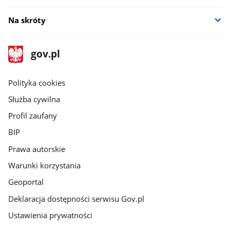
Na skróty
stopka
Strona
gov.pl
gov.pl
główna
gov.pl
Polityka cookies
Służba cywilna
Profil zaufany
BIP
Prawa autorskie
Warunki korzystania
Geoportal
Deklaracja dostępności serwisu Gov.pl
Ustawienia prywatności