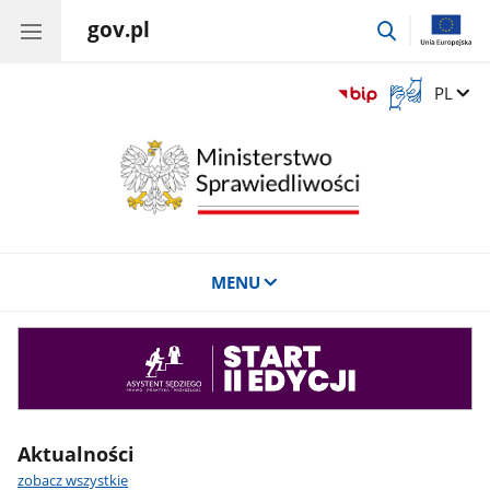
gov.pl
przejdź
do
wyszukiwar
Otwórz
Zmień 
PL
okno
z
tłumaczem
języka
migowego
MENU
Asystent
sędziego
Aktualności
zobacz wszystkie