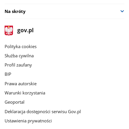
Na skróty
stopka
Strona
gov.pl
gov.pl
główna
gov.pl
Polityka cookies
Służba cywilna
Profil zaufany
BIP
Prawa autorskie
Warunki korzystania
Geoportal
Deklaracja dostępności serwisu Gov.pl
Ustawienia prywatności