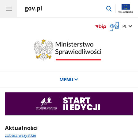
gov.pl
przejdź
do
wyszukiwar
Otwórz
Zmień 
PL
okno
z
tłumaczem
języka
migowego
MENU
Asystent
sędziego
Aktualności
zobacz wszystkie