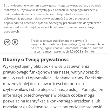
Strony dostępne w domenie www.gov.pl mogą zawierać adresy skrzynek
mailowych. Użytkownik korzystający z odnośnika będącego adresem e-
mail zgadza się na przetwarzanie jego danych (adres e-mail oraz
dobrowolnie podanych danych w wiadomości) w celu przesłania
odpowiedzi na przesłane pytania. Szczegóły przetwarzania danych przez
każdą z jednostek znajdują się w ich politykach przetwarzania danych
osobowych.
Treści tekstowe publikowane w serwisie (z
wyłączeniem treści audiowizualnych), są udostępniane
na licencji typu Creative Commons: uznanie autorstwa
- na tych samych warunkach 4.0 (CC BY-SA 4.0).
Materiały audiowizualne, w tym zdjęcia, materiały
Dbamy o Twoją prywatność
audio i wideo, są udostępniane na licencji typu
Creative Commons: uznanie autorstwa użycie
Wykorzystujemy pliki cookie w celu zapewnienia
niekomercyjne - bez utworów zależnych 4.0 (CC BY-
NC-ND 4.0), o ile nie jest to stwierdzone inaczej.
prawidłowego funkcjonowania naszej witryny oraz do
analizy ruchu i optymalizacji działania strony. Dzięki nim
możemy lepiej dostosować treści do potrzeb
użytkowników i stale ulepszać nasze usługi. Pamiętaj, że
informacje przechowywane w plikach cookie mogą
pozwalać na identyfikację konkretnego urządzenia lub
przeglądarki użytkownika, a więc potencjalnie stanowić