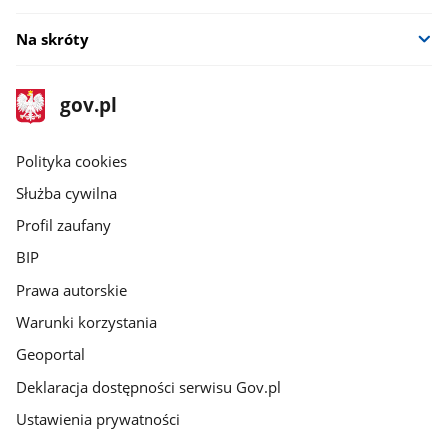
Na skróty
stopka
Strona
gov.pl
gov.pl
główna
gov.pl
Polityka cookies
Służba cywilna
Profil zaufany
BIP
Prawa autorskie
Warunki korzystania
Geoportal
Deklaracja dostępności serwisu Gov.pl
Ustawienia prywatności