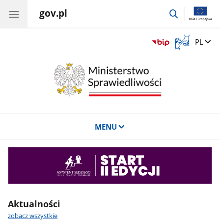
gov.pl
przejdź
do
wyszukiwar
Otwórz
Zmień 
PL
okno
z
tłumaczem
języka
migowego
MENU
Asystent
sędziego
Aktualności
zobacz wszystkie