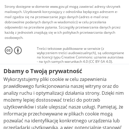
Strony dostępne w domenie www.gov.pl mogą zawierać adresy skrzynek
mailowych. Użytkownik korzystający z odnośnika będącego adresem e-
mail zgadza się na przetwarzanie jego danych (adres e-mail oraz
dobrowolnie podanych danych w wiadomości) w celu przesłania
odpowiedzi na przesłane pytania. Szczegóły przetwarzania danych przez
każdą z jednostek znajdują się w ich politykach przetwarzania danych
osobowych.
Treści tekstowe publikowane w serwisie (z
wyłączeniem treści audiowizualnych), są udostępniane
na licencji typu Creative Commons: uznanie autorstwa
- na tych samych warunkach 4.0 (CC BY-SA 4.0).
Materiały audiowizualne, w tym zdjęcia, materiały
Dbamy o Twoją prywatność
audio i wideo, są udostępniane na licencji typu
Creative Commons: uznanie autorstwa użycie
Wykorzystujemy pliki cookie w celu zapewnienia
niekomercyjne - bez utworów zależnych 4.0 (CC BY-
NC-ND 4.0), o ile nie jest to stwierdzone inaczej.
prawidłowego funkcjonowania naszej witryny oraz do
analizy ruchu i optymalizacji działania strony. Dzięki nim
możemy lepiej dostosować treści do potrzeb
użytkowników i stale ulepszać nasze usługi. Pamiętaj, że
informacje przechowywane w plikach cookie mogą
pozwalać na identyfikację konkretnego urządzenia lub
przeglądarki użytkownika, a więc potencjalnie stanowić