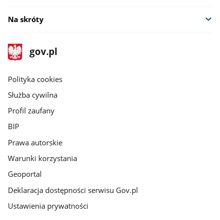
Na skróty
stopka
Strona
gov.pl
gov.pl
główna
gov.pl
Polityka cookies
Służba cywilna
Profil zaufany
BIP
Prawa autorskie
Warunki korzystania
Geoportal
Deklaracja dostępności serwisu Gov.pl
Ustawienia prywatności