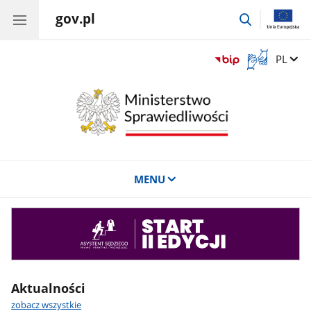
gov.pl
przejdź
do
wyszukiwar
Otwórz
Zmień 
PL
okno
z
tłumaczem
języka
migowego
MENU
Asystent
sędziego
Aktualności
zobacz wszystkie