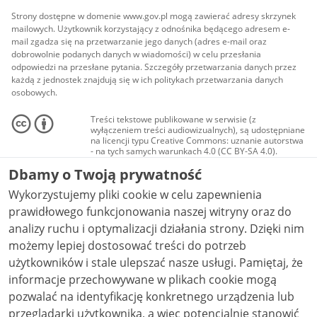
Strony dostępne w domenie www.gov.pl mogą zawierać adresy skrzynek
mailowych. Użytkownik korzystający z odnośnika będącego adresem e-
mail zgadza się na przetwarzanie jego danych (adres e-mail oraz
dobrowolnie podanych danych w wiadomości) w celu przesłania
odpowiedzi na przesłane pytania. Szczegóły przetwarzania danych przez
każdą z jednostek znajdują się w ich politykach przetwarzania danych
osobowych.
Treści tekstowe publikowane w serwisie (z
wyłączeniem treści audiowizualnych), są udostępniane
na licencji typu Creative Commons: uznanie autorstwa
- na tych samych warunkach 4.0 (CC BY-SA 4.0).
Materiały audiowizualne, w tym zdjęcia, materiały
Dbamy o Twoją prywatność
audio i wideo, są udostępniane na licencji typu
Creative Commons: uznanie autorstwa użycie
Wykorzystujemy pliki cookie w celu zapewnienia
niekomercyjne - bez utworów zależnych 4.0 (CC BY-
NC-ND 4.0), o ile nie jest to stwierdzone inaczej.
prawidłowego funkcjonowania naszej witryny oraz do
analizy ruchu i optymalizacji działania strony. Dzięki nim
możemy lepiej dostosować treści do potrzeb
użytkowników i stale ulepszać nasze usługi. Pamiętaj, że
informacje przechowywane w plikach cookie mogą
pozwalać na identyfikację konkretnego urządzenia lub
przeglądarki użytkownika, a więc potencjalnie stanowić