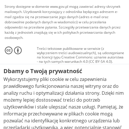
Strony dostępne w domenie www.gov.pl mogą zawierać adresy skrzynek
mailowych. Użytkownik korzystający z odnośnika będącego adresem e-
mail zgadza się na przetwarzanie jego danych (adres e-mail oraz
dobrowolnie podanych danych w wiadomości) w celu przesłania
odpowiedzi na przesłane pytania. Szczegóły przetwarzania danych przez
każdą z jednostek znajdują się w ich politykach przetwarzania danych
osobowych.
Treści tekstowe publikowane w serwisie (z
wyłączeniem treści audiowizualnych), są udostępniane
na licencji typu Creative Commons: uznanie autorstwa
- na tych samych warunkach 4.0 (CC BY-SA 4.0).
Materiały audiowizualne, w tym zdjęcia, materiały
Dbamy o Twoją prywatność
audio i wideo, są udostępniane na licencji typu
Creative Commons: uznanie autorstwa użycie
Wykorzystujemy pliki cookie w celu zapewnienia
niekomercyjne - bez utworów zależnych 4.0 (CC BY-
NC-ND 4.0), o ile nie jest to stwierdzone inaczej.
prawidłowego funkcjonowania naszej witryny oraz do
analizy ruchu i optymalizacji działania strony. Dzięki nim
możemy lepiej dostosować treści do potrzeb
użytkowników i stale ulepszać nasze usługi. Pamiętaj, że
informacje przechowywane w plikach cookie mogą
pozwalać na identyfikację konkretnego urządzenia lub
przeglądarki użytkownika, a więc potencjalnie stanowić