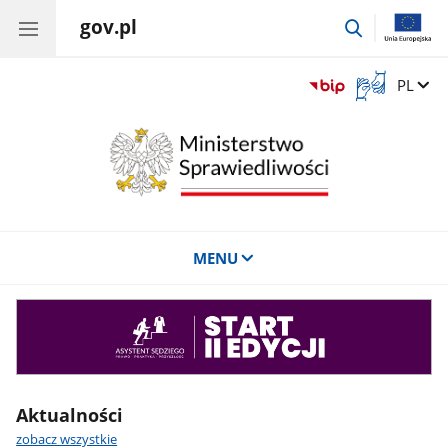
gov.pl
przejdź
do
wyszukiwar
Otwórz
Zmień 
PL
okno
z
tłumaczem
języka
migowego
MENU
Asystent
sędziego
Aktualności
zobacz wszystkie