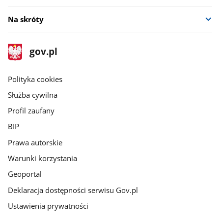
Na skróty
stopka
Strona
gov.pl
gov.pl
główna
gov.pl
Polityka cookies
Służba cywilna
Profil zaufany
BIP
Prawa autorskie
Warunki korzystania
Geoportal
Deklaracja dostępności serwisu Gov.pl
Ustawienia prywatności