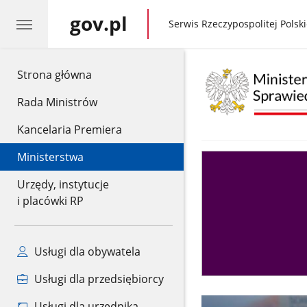
gov.pl
gov.pl
Serwis Rzeczypospolitej Polski
gov.pl
Strona główna
Rada Ministrów
Kancelaria Premiera
Ministerstwa
Asystent
sędziego
Urzędy, instytucje
i placówki RP
Usługi dla obywatela
Usługi dla przedsiębiorcy
Usługi dla urzędnika