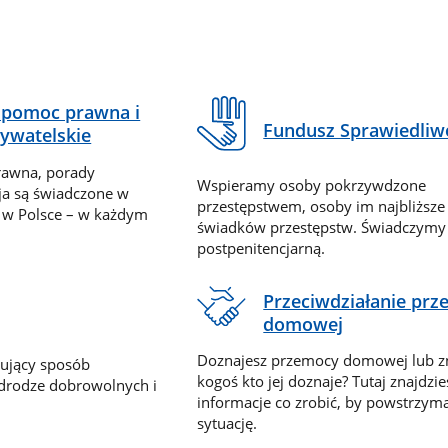
pomoc prawna i
Fundusz Sprawiedliw
ywatelskie
rawna, porady
Wspieramy osoby pokrzywdzone
ja są świadczone w
przestępstwem, osoby im najbliższe
 w Polsce – w każdym
świadków przestępstw. Świadczym
postpenitencjarną.
Przeciwdziałanie pr
domowej
Doznajesz przemocy domowej lub z
nujący sposób
kogoś kto jej doznaje? Tutaj znajdzie
 drodze dobrowolnych i
informacje co zrobić, by powstrzyma
sytuację.