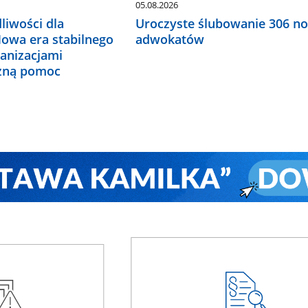
05.08.2026
liwości dla
Uroczyste ślubowanie 306 n
Nowa era stabilnego
adwokatów
ganizacjami
czną pomoc