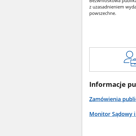
Bezwnioskowa publikac
z uzasadnieniem wyd
powszechne.
Informacje pu
Zamówienia publi
Monitor Sądowy i