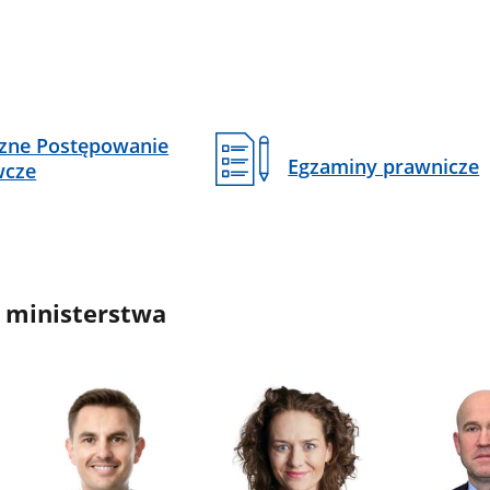
czne Postępowanie
Egzaminy prawnicze
wcze
 ministerstwa