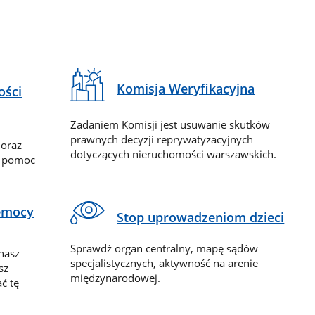
Komisja Weryfikacyjna
ości
Zadaniem Komisji jest usuwanie skutków
prawnych decyzji reprywatyzacyjnych
 oraz
dotyczących nieruchomości warszawskich.
y pomoc
zemocy
Stop uprowadzeniom dzieci
Sprawdź organ centralny, mapę sądów
nasz
specjalistycznych, aktywność na arenie
sz
międzynarodowej.
ć tę