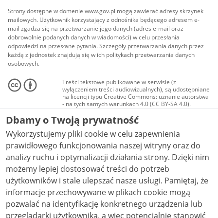
Strony dostępne w domenie www.gov.pl mogą zawierać adresy skrzynek
mailowych. Użytkownik korzystający z odnośnika będącego adresem e-
mail zgadza się na przetwarzanie jego danych (adres e-mail oraz
dobrowolnie podanych danych w wiadomości) w celu przesłania
odpowiedzi na przesłane pytania. Szczegóły przetwarzania danych przez
każdą z jednostek znajdują się w ich politykach przetwarzania danych
osobowych.
Treści tekstowe publikowane w serwisie (z
wyłączeniem treści audiowizualnych), są udostępniane
na licencji typu Creative Commons: uznanie autorstwa
- na tych samych warunkach 4.0 (CC BY-SA 4.0).
Materiały audiowizualne, w tym zdjęcia, materiały
Dbamy o Twoją prywatność
audio i wideo, są udostępniane na licencji typu
Creative Commons: uznanie autorstwa użycie
Wykorzystujemy pliki cookie w celu zapewnienia
niekomercyjne - bez utworów zależnych 4.0 (CC BY-
NC-ND 4.0), o ile nie jest to stwierdzone inaczej.
prawidłowego funkcjonowania naszej witryny oraz do
analizy ruchu i optymalizacji działania strony. Dzięki nim
możemy lepiej dostosować treści do potrzeb
użytkowników i stale ulepszać nasze usługi. Pamiętaj, że
informacje przechowywane w plikach cookie mogą
pozwalać na identyfikację konkretnego urządzenia lub
przeglądarki użytkownika, a więc potencjalnie stanowić