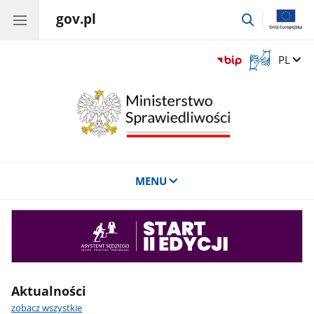
gov.pl
przejdź
do
wyszukiwar
Otwórz
Zmień 
PL
okno
z
tłumaczem
języka
migowego
MENU
Asystent
sędziego
Aktualności
zobacz wszystkie