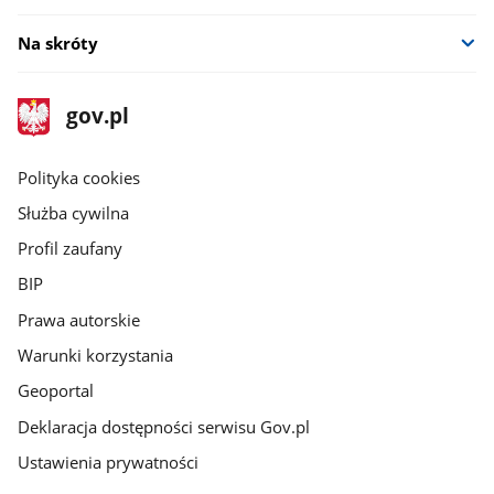
Na skróty
stopka
Strona
gov.pl
gov.pl
główna
gov.pl
Polityka cookies
Służba cywilna
Profil zaufany
BIP
Prawa autorskie
Warunki korzystania
Geoportal
Deklaracja dostępności serwisu Gov.pl
Ustawienia prywatności