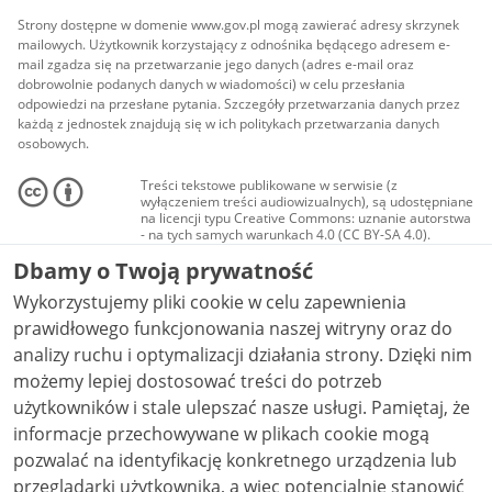
Strony dostępne w domenie www.gov.pl mogą zawierać adresy skrzynek
mailowych. Użytkownik korzystający z odnośnika będącego adresem e-
mail zgadza się na przetwarzanie jego danych (adres e-mail oraz
dobrowolnie podanych danych w wiadomości) w celu przesłania
odpowiedzi na przesłane pytania. Szczegóły przetwarzania danych przez
każdą z jednostek znajdują się w ich politykach przetwarzania danych
osobowych.
Treści tekstowe publikowane w serwisie (z
wyłączeniem treści audiowizualnych), są udostępniane
na licencji typu Creative Commons: uznanie autorstwa
- na tych samych warunkach 4.0 (CC BY-SA 4.0).
Materiały audiowizualne, w tym zdjęcia, materiały
Dbamy o Twoją prywatność
audio i wideo, są udostępniane na licencji typu
Creative Commons: uznanie autorstwa użycie
Wykorzystujemy pliki cookie w celu zapewnienia
niekomercyjne - bez utworów zależnych 4.0 (CC BY-
NC-ND 4.0), o ile nie jest to stwierdzone inaczej.
prawidłowego funkcjonowania naszej witryny oraz do
analizy ruchu i optymalizacji działania strony. Dzięki nim
możemy lepiej dostosować treści do potrzeb
użytkowników i stale ulepszać nasze usługi. Pamiętaj, że
informacje przechowywane w plikach cookie mogą
pozwalać na identyfikację konkretnego urządzenia lub
przeglądarki użytkownika, a więc potencjalnie stanowić