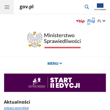
gov.pl
przejdź
do
wyszukiwar
Otwórz
Zmień 
PL
okno
z
tłumaczem
języka
migowego
MENU
Asystent
sędziego
Aktualności
zobacz wszystkie