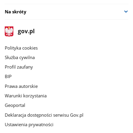
Na skróty
stopka
Strona
gov.pl
gov.pl
główna
gov.pl
Polityka cookies
Służba cywilna
Profil zaufany
BIP
Prawa autorskie
Warunki korzystania
Geoportal
Deklaracja dostępności serwisu Gov.pl
Ustawienia prywatności