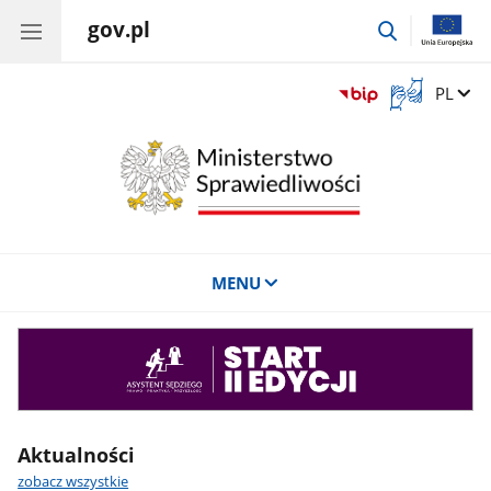
gov.pl
przejdź
do
wyszukiwar
Otwórz
Zmień 
PL
okno
z
tłumaczem
języka
migowego
MENU
Asystent
sędziego
Aktualności
zobacz wszystkie