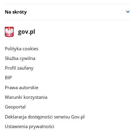
Na skróty
stopka
Strona
gov.pl
gov.pl
główna
gov.pl
Polityka cookies
Służba cywilna
Profil zaufany
BIP
Prawa autorskie
Warunki korzystania
Geoportal
Deklaracja dostępności serwisu Gov.pl
Ustawienia prywatności