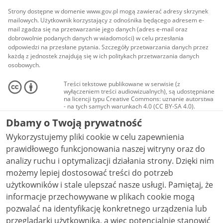
Strony dostępne w domenie www.gov.pl mogą zawierać adresy skrzynek
mailowych. Użytkownik korzystający z odnośnika będącego adresem e-
mail zgadza się na przetwarzanie jego danych (adres e-mail oraz
dobrowolnie podanych danych w wiadomości) w celu przesłania
odpowiedzi na przesłane pytania. Szczegóły przetwarzania danych przez
każdą z jednostek znajdują się w ich politykach przetwarzania danych
osobowych.
Treści tekstowe publikowane w serwisie (z
wyłączeniem treści audiowizualnych), są udostępniane
na licencji typu Creative Commons: uznanie autorstwa
- na tych samych warunkach 4.0 (CC BY-SA 4.0).
Materiały audiowizualne, w tym zdjęcia, materiały
Dbamy o Twoją prywatność
audio i wideo, są udostępniane na licencji typu
Creative Commons: uznanie autorstwa użycie
Wykorzystujemy pliki cookie w celu zapewnienia
niekomercyjne - bez utworów zależnych 4.0 (CC BY-
NC-ND 4.0), o ile nie jest to stwierdzone inaczej.
prawidłowego funkcjonowania naszej witryny oraz do
analizy ruchu i optymalizacji działania strony. Dzięki nim
możemy lepiej dostosować treści do potrzeb
użytkowników i stale ulepszać nasze usługi. Pamiętaj, że
informacje przechowywane w plikach cookie mogą
pozwalać na identyfikację konkretnego urządzenia lub
przeglądarki użytkownika, a więc potencjalnie stanowić