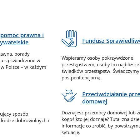
pomoc prawna i
Fundusz Sprawiedliw
ywatelskie
rawna, porady
Wspieramy osoby pokrzywdzone
ja są świadczone w
przestępstwem, osoby im najbliższe
 w Polsce – w każdym
świadków przestępstw. Świadczym
postpenitencjarną.
Przeciwdziałanie pr
domowej
Doznajesz przemocy domowej lub z
nujący sposób
kogoś kto jej doznaje? Tutaj znajdzie
 drodze dobrowolnych i
informacje co zrobić, by powstrzyma
sytuację.