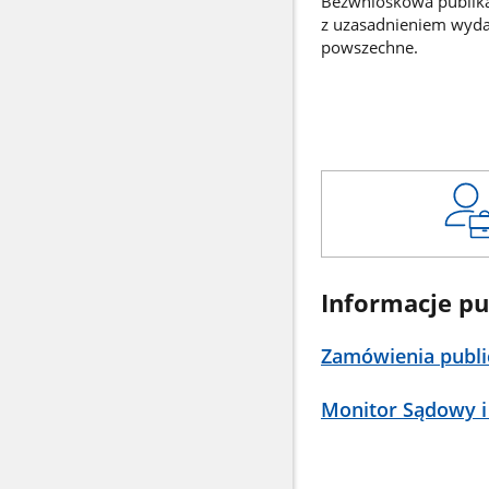
Bezwnioskowa publikac
z uzasadnieniem wyd
powszechne.
Informacje pu
Zamówienia publi
Monitor Sądowy i