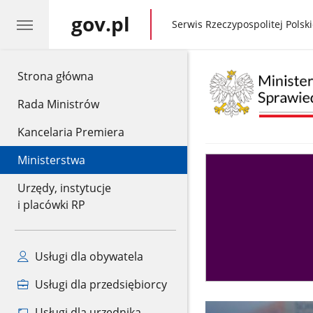
gov.pl
gov.pl
Serwis Rzeczypospolitej Polski
gov.pl
Strona główna
Rada Ministrów
Kancelaria Premiera
Ministerstwa
Asystent
sędziego
Urzędy, instytucje
i placówki RP
Usługi dla obywatela
Usługi dla przedsiębiorcy
Usługi dla urzędnika