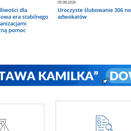
05.08.2026
liwości dla
Uroczyste ślubowanie 306 n
Nowa era stabilnego
adwokatów
ganizacjami
czną pomoc