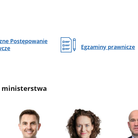
czne Postępowanie
Egzaminy prawnicze
wcze
 ministerstwa