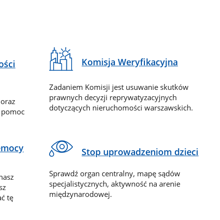
Komisja Weryfikacyjna
ości
Zadaniem Komisji jest usuwanie skutków
prawnych decyzji reprywatyzacyjnych
 oraz
dotyczących nieruchomości warszawskich.
y pomoc
zemocy
Stop uprowadzeniom dzieci
Sprawdź organ centralny, mapę sądów
nasz
specjalistycznych, aktywność na arenie
sz
międzynarodowej.
ć tę