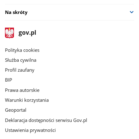
Na skróty
stopka
Strona
gov.pl
gov.pl
główna
gov.pl
Polityka cookies
Służba cywilna
Profil zaufany
BIP
Prawa autorskie
Warunki korzystania
Geoportal
Deklaracja dostępności serwisu Gov.pl
Ustawienia prywatności