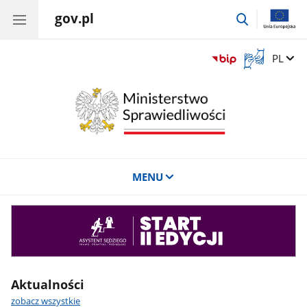
gov.pl
przejdź
do
wyszukiwar
Otwórz
Zmień 
PL
okno
z
tłumaczem
języka
migowego
MENU
Asystent
sędziego
Aktualności
zobacz wszystkie