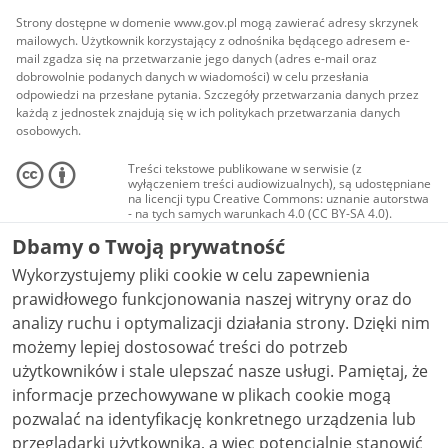
Strony dostępne w domenie www.gov.pl mogą zawierać adresy skrzynek
mailowych. Użytkownik korzystający z odnośnika będącego adresem e-
mail zgadza się na przetwarzanie jego danych (adres e-mail oraz
dobrowolnie podanych danych w wiadomości) w celu przesłania
odpowiedzi na przesłane pytania. Szczegóły przetwarzania danych przez
każdą z jednostek znajdują się w ich politykach przetwarzania danych
osobowych.
Treści tekstowe publikowane w serwisie (z
wyłączeniem treści audiowizualnych), są udostępniane
na licencji typu Creative Commons: uznanie autorstwa
- na tych samych warunkach 4.0 (CC BY-SA 4.0).
Materiały audiowizualne, w tym zdjęcia, materiały
Dbamy o Twoją prywatność
audio i wideo, są udostępniane na licencji typu
Creative Commons: uznanie autorstwa użycie
Wykorzystujemy pliki cookie w celu zapewnienia
niekomercyjne - bez utworów zależnych 4.0 (CC BY-
NC-ND 4.0), o ile nie jest to stwierdzone inaczej.
prawidłowego funkcjonowania naszej witryny oraz do
analizy ruchu i optymalizacji działania strony. Dzięki nim
możemy lepiej dostosować treści do potrzeb
użytkowników i stale ulepszać nasze usługi. Pamiętaj, że
informacje przechowywane w plikach cookie mogą
pozwalać na identyfikację konkretnego urządzenia lub
przeglądarki użytkownika, a więc potencjalnie stanowić