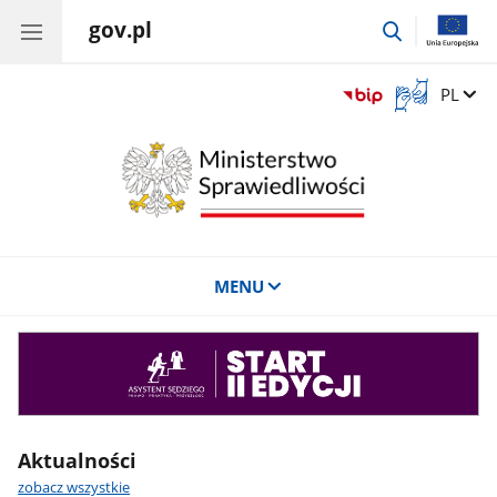
gov.pl
przejdź
do
wyszukiwar
Otwórz
Zmień 
PL
okno
z
tłumaczem
języka
migowego
MENU
Asystent
sędziego
Aktualności
zobacz wszystkie