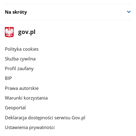
Na skróty
stopka
Strona
gov.pl
gov.pl
główna
gov.pl
Polityka cookies
Służba cywilna
Profil zaufany
BIP
Prawa autorskie
Warunki korzystania
Geoportal
Deklaracja dostępności serwisu Gov.pl
Ustawienia prywatności