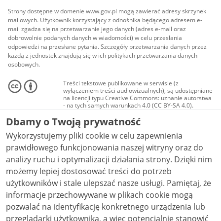
Strony dostępne w domenie www.gov.pl mogą zawierać adresy skrzynek
mailowych. Użytkownik korzystający z odnośnika będącego adresem e-
mail zgadza się na przetwarzanie jego danych (adres e-mail oraz
dobrowolnie podanych danych w wiadomości) w celu przesłania
odpowiedzi na przesłane pytania. Szczegóły przetwarzania danych przez
każdą z jednostek znajdują się w ich politykach przetwarzania danych
osobowych.
Treści tekstowe publikowane w serwisie (z
wyłączeniem treści audiowizualnych), są udostępniane
na licencji typu Creative Commons: uznanie autorstwa
- na tych samych warunkach 4.0 (CC BY-SA 4.0).
Materiały audiowizualne, w tym zdjęcia, materiały
Dbamy o Twoją prywatność
audio i wideo, są udostępniane na licencji typu
Creative Commons: uznanie autorstwa użycie
Wykorzystujemy pliki cookie w celu zapewnienia
niekomercyjne - bez utworów zależnych 4.0 (CC BY-
NC-ND 4.0), o ile nie jest to stwierdzone inaczej.
prawidłowego funkcjonowania naszej witryny oraz do
analizy ruchu i optymalizacji działania strony. Dzięki nim
możemy lepiej dostosować treści do potrzeb
użytkowników i stale ulepszać nasze usługi. Pamiętaj, że
informacje przechowywane w plikach cookie mogą
pozwalać na identyfikację konkretnego urządzenia lub
przeglądarki użytkownika, a więc potencjalnie stanowić