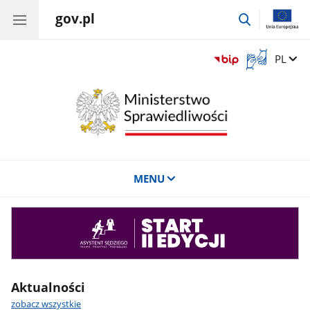
gov.pl
przejdź
do
wyszukiwar
Otwórz
Zmień 
PL
okno
z
tłumaczem
języka
migowego
MENU
Asystent
sędziego
Aktualności
zobacz wszystkie