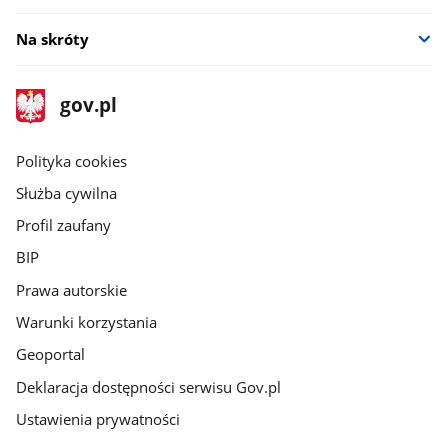
Na skróty
stopka
Strona
gov.pl
gov.pl
główna
gov.pl
Polityka cookies
Służba cywilna
Profil zaufany
BIP
Prawa autorskie
Warunki korzystania
Geoportal
Deklaracja dostępności serwisu Gov.pl
Ustawienia prywatności