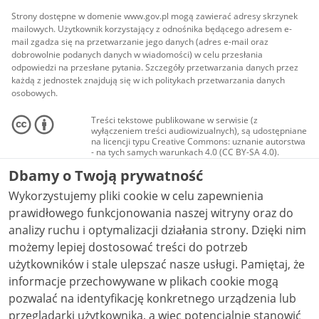
Strony dostępne w domenie www.gov.pl mogą zawierać adresy skrzynek
mailowych. Użytkownik korzystający z odnośnika będącego adresem e-
mail zgadza się na przetwarzanie jego danych (adres e-mail oraz
dobrowolnie podanych danych w wiadomości) w celu przesłania
odpowiedzi na przesłane pytania. Szczegóły przetwarzania danych przez
każdą z jednostek znajdują się w ich politykach przetwarzania danych
osobowych.
Treści tekstowe publikowane w serwisie (z
wyłączeniem treści audiowizualnych), są udostępniane
na licencji typu Creative Commons: uznanie autorstwa
- na tych samych warunkach 4.0 (CC BY-SA 4.0).
Materiały audiowizualne, w tym zdjęcia, materiały
Dbamy o Twoją prywatność
audio i wideo, są udostępniane na licencji typu
Creative Commons: uznanie autorstwa użycie
Wykorzystujemy pliki cookie w celu zapewnienia
niekomercyjne - bez utworów zależnych 4.0 (CC BY-
NC-ND 4.0), o ile nie jest to stwierdzone inaczej.
prawidłowego funkcjonowania naszej witryny oraz do
analizy ruchu i optymalizacji działania strony. Dzięki nim
możemy lepiej dostosować treści do potrzeb
użytkowników i stale ulepszać nasze usługi. Pamiętaj, że
informacje przechowywane w plikach cookie mogą
pozwalać na identyfikację konkretnego urządzenia lub
przeglądarki użytkownika, a więc potencjalnie stanowić