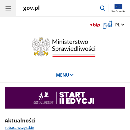
gov.pl
przejdź
do
wyszukiwar
Otwórz
Zmień 
PL
okno
z
tłumaczem
języka
migowego
MENU
Asystent
sędziego
Aktualności
zobacz wszystkie