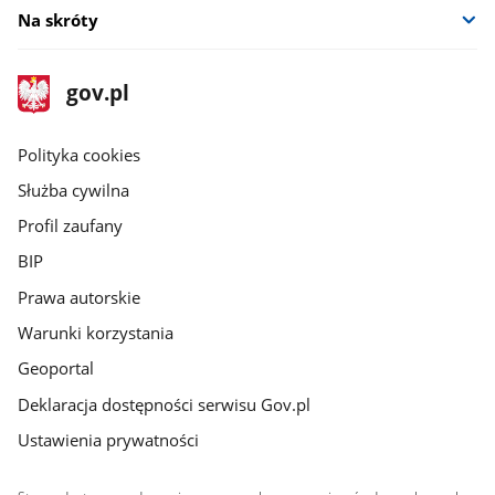
Na skróty
stopka
Strona
gov.pl
gov.pl
główna
gov.pl
Polityka cookies
Służba cywilna
Profil zaufany
BIP
Prawa autorskie
Warunki korzystania
Geoportal
Deklaracja dostępności serwisu Gov.pl
Ustawienia prywatności