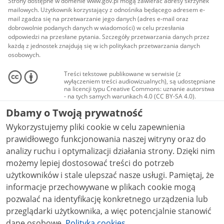
Strony dostępne w domenie www.gov.pl mogą zawierać adresy skrzynek
mailowych. Użytkownik korzystający z odnośnika będącego adresem e-
mail zgadza się na przetwarzanie jego danych (adres e-mail oraz
dobrowolnie podanych danych w wiadomości) w celu przesłania
odpowiedzi na przesłane pytania. Szczegóły przetwarzania danych przez
każdą z jednostek znajdują się w ich politykach przetwarzania danych
osobowych.
Treści tekstowe publikowane w serwisie (z
wyłączeniem treści audiowizualnych), są udostępniane
na licencji typu Creative Commons: uznanie autorstwa
- na tych samych warunkach 4.0 (CC BY-SA 4.0).
Materiały audiowizualne, w tym zdjęcia, materiały
Dbamy o Twoją prywatność
audio i wideo, są udostępniane na licencji typu
Creative Commons: uznanie autorstwa użycie
Wykorzystujemy pliki cookie w celu zapewnienia
niekomercyjne - bez utworów zależnych 4.0 (CC BY-
NC-ND 4.0), o ile nie jest to stwierdzone inaczej.
prawidłowego funkcjonowania naszej witryny oraz do
analizy ruchu i optymalizacji działania strony. Dzięki nim
możemy lepiej dostosować treści do potrzeb
użytkowników i stale ulepszać nasze usługi. Pamiętaj, że
informacje przechowywane w plikach cookie mogą
pozwalać na identyfikację konkretnego urządzenia lub
przeglądarki użytkownika, a więc potencjalnie stanowić
dane osobowe.
Polityka cookies