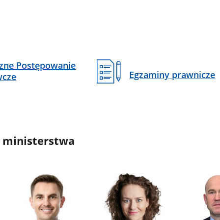
czne Postępowanie
Egzaminy prawnicze
wcze
 ministerstwa