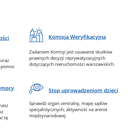
Komisja Weryfikacyjna
ości
Zadaniem Komisji jest usuwanie skutków
prawnych decyzji reprywatyzacyjnych
 oraz
dotyczących nieruchomości warszawskich.
y pomoc
zemocy
Stop uprowadzeniom dzieci
Sprawdź organ centralny, mapę sądów
nasz
specjalistycznych, aktywność na arenie
sz
międzynarodowej.
ć tę