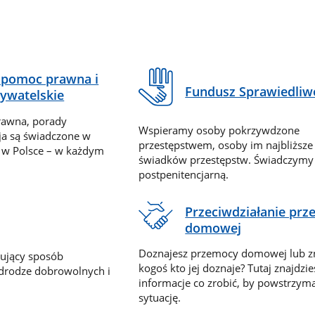
pomoc prawna i
Fundusz Sprawiedliw
ywatelskie
rawna, porady
Wspieramy osoby pokrzywdzone
ja są świadczone w
przestępstwem, osoby im najbliższe
 w Polsce – w każdym
świadków przestępstw. Świadczym
postpenitencjarną.
Przeciwdziałanie pr
domowej
Doznajesz przemocy domowej lub z
nujący sposób
kogoś kto jej doznaje? Tutaj znajdzie
 drodze dobrowolnych i
informacje co zrobić, by powstrzyma
sytuację.