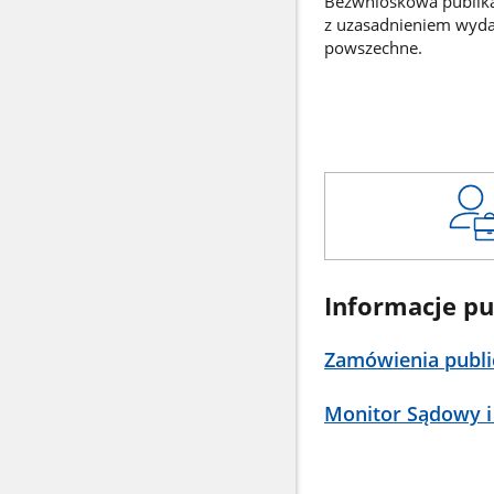
Bezwnioskowa publikac
z uzasadnieniem wyd
powszechne.
Informacje pu
Zamówienia publi
Monitor Sądowy i