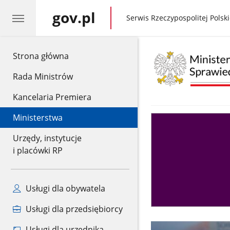
gov.pl
gov.pl
Serwis Rzeczypospolitej Polski
gov.pl
Strona główna
Rada Ministrów
Kancelaria Premiera
Ministerstwa
Asystent
sędziego
Urzędy, instytucje
i placówki RP
Usługi dla obywatela
Usługi dla przedsiębiorcy
Usługi dla urzędnika