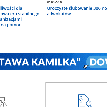
05.08.2026
liwości dla
Uroczyste ślubowanie 306 n
Nowa era stabilnego
adwokatów
ganizacjami
czną pomoc