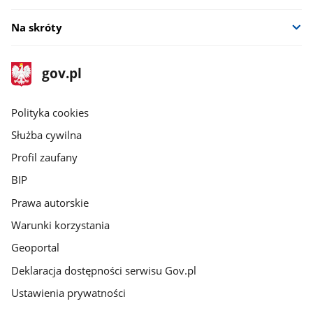
Na skróty
stopka
Strona
gov.pl
gov.pl
główna
gov.pl
Polityka cookies
Służba cywilna
Profil zaufany
BIP
Prawa autorskie
Warunki korzystania
Geoportal
Deklaracja dostępności serwisu Gov.pl
Ustawienia prywatności