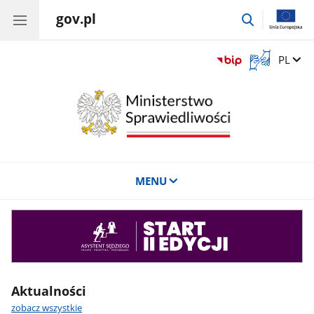
gov.pl
przejdź
do
wyszukiwar
Otwórz
Zmień 
PL
okno
z
tłumaczem
języka
migowego
MENU
Asystent
sędziego
Aktualności
zobacz wszystkie