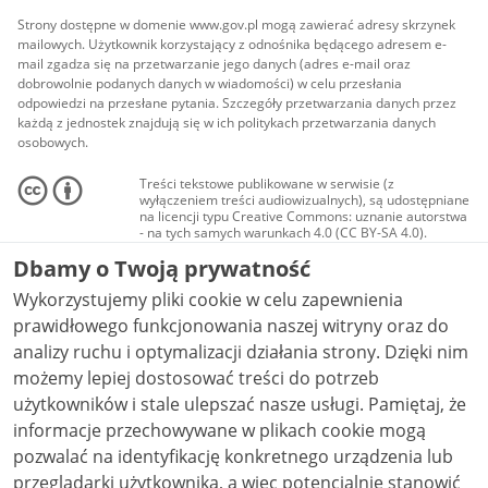
Strony dostępne w domenie www.gov.pl mogą zawierać adresy skrzynek
mailowych. Użytkownik korzystający z odnośnika będącego adresem e-
mail zgadza się na przetwarzanie jego danych (adres e-mail oraz
dobrowolnie podanych danych w wiadomości) w celu przesłania
odpowiedzi na przesłane pytania. Szczegóły przetwarzania danych przez
każdą z jednostek znajdują się w ich politykach przetwarzania danych
osobowych.
Treści tekstowe publikowane w serwisie (z
wyłączeniem treści audiowizualnych), są udostępniane
na licencji typu Creative Commons: uznanie autorstwa
- na tych samych warunkach 4.0 (CC BY-SA 4.0).
Materiały audiowizualne, w tym zdjęcia, materiały
Dbamy o Twoją prywatność
audio i wideo, są udostępniane na licencji typu
Creative Commons: uznanie autorstwa użycie
Wykorzystujemy pliki cookie w celu zapewnienia
niekomercyjne - bez utworów zależnych 4.0 (CC BY-
NC-ND 4.0), o ile nie jest to stwierdzone inaczej.
prawidłowego funkcjonowania naszej witryny oraz do
analizy ruchu i optymalizacji działania strony. Dzięki nim
możemy lepiej dostosować treści do potrzeb
użytkowników i stale ulepszać nasze usługi. Pamiętaj, że
informacje przechowywane w plikach cookie mogą
pozwalać na identyfikację konkretnego urządzenia lub
przeglądarki użytkownika, a więc potencjalnie stanowić