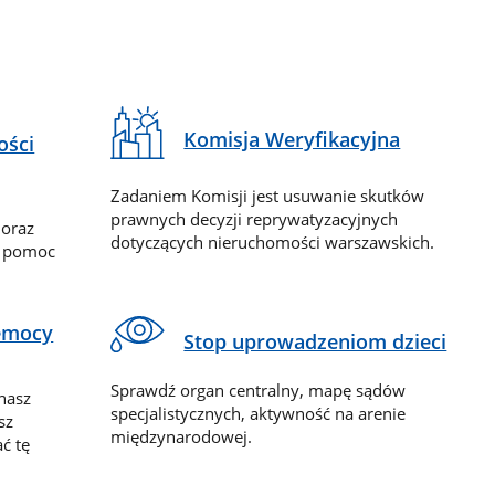
Komisja Weryfikacyjna
ości
Zadaniem Komisji jest usuwanie skutków
prawnych decyzji reprywatyzacyjnych
 oraz
dotyczących nieruchomości warszawskich.
y pomoc
zemocy
Stop uprowadzeniom dzieci
Sprawdź organ centralny, mapę sądów
nasz
specjalistycznych, aktywność na arenie
sz
międzynarodowej.
ć tę