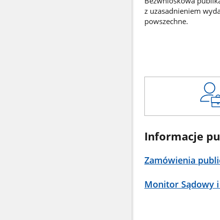
Bezwnioskowa publikac
z uzasadnieniem wyd
powszechne.
Informacje pu
Zamówienia publi
Monitor Sądowy i