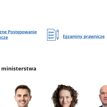
czne Postępowanie
Egzaminy prawnicze
wcze
 ministerstwa