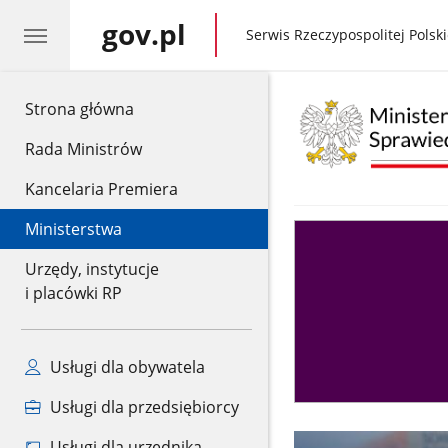
gov.pl
gov.pl
Serwis Rzeczypospolitej Polski
gov.pl
Strona główna
Rada Ministrów
Kancelaria Premiera
Ministerstwa
Asystent
sędziego
Urzędy, instytucje
i placówki RP
Usługi dla obywatela
Usługi dla przedsiębiorcy
Usługi dla urzędnika