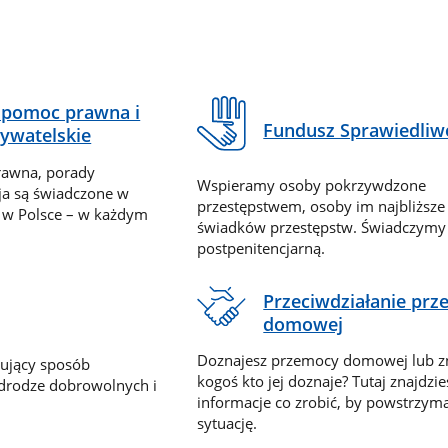
pomoc prawna i
Fundusz Sprawiedliw
ywatelskie
rawna, porady
Wspieramy osoby pokrzywdzone
ja są świadczone w
przestępstwem, osoby im najbliższe
 w Polsce – w każdym
świadków przestępstw. Świadczym
postpenitencjarną.
Przeciwdziałanie pr
domowej
Doznajesz przemocy domowej lub z
nujący sposób
kogoś kto jej doznaje? Tutaj znajdzie
 drodze dobrowolnych i
informacje co zrobić, by powstrzyma
sytuację.