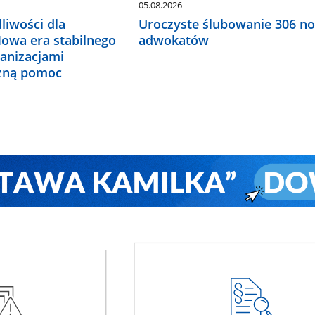
05.08.2026
liwości dla
Uroczyste ślubowanie 306 n
Nowa era stabilnego
adwokatów
ganizacjami
czną pomoc