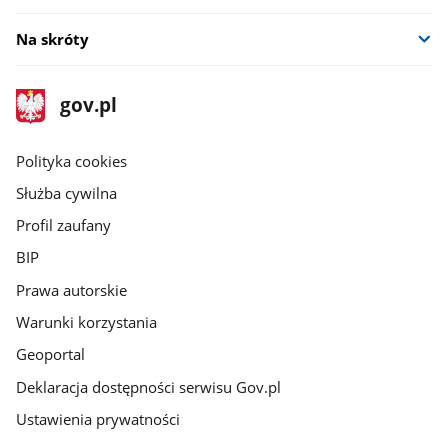
Na skróty
stopka
Strona
gov.pl
gov.pl
główna
gov.pl
Polityka cookies
Służba cywilna
Profil zaufany
BIP
Prawa autorskie
Warunki korzystania
Geoportal
Deklaracja dostępności serwisu Gov.pl
Ustawienia prywatności