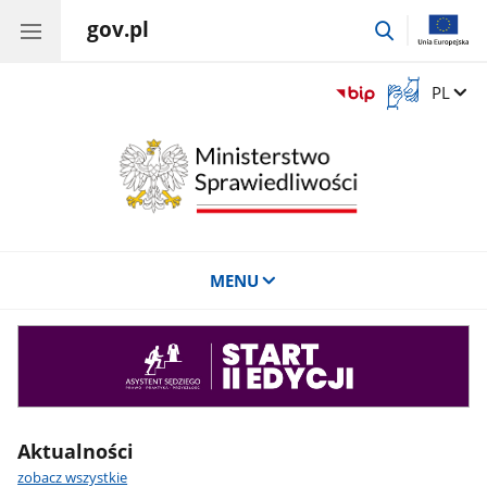
gov.pl
przejdź
do
wyszukiwar
Otwórz
Zmień 
PL
okno
z
tłumaczem
języka
migowego
MENU
Asystent
sędziego
Aktualności
zobacz wszystkie