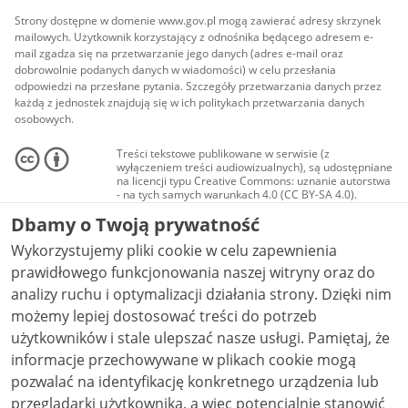
Strony dostępne w domenie www.gov.pl mogą zawierać adresy skrzynek
mailowych. Użytkownik korzystający z odnośnika będącego adresem e-
mail zgadza się na przetwarzanie jego danych (adres e-mail oraz
dobrowolnie podanych danych w wiadomości) w celu przesłania
odpowiedzi na przesłane pytania. Szczegóły przetwarzania danych przez
każdą z jednostek znajdują się w ich politykach przetwarzania danych
osobowych.
Treści tekstowe publikowane w serwisie (z
wyłączeniem treści audiowizualnych), są udostępniane
na licencji typu Creative Commons: uznanie autorstwa
- na tych samych warunkach 4.0 (CC BY-SA 4.0).
Materiały audiowizualne, w tym zdjęcia, materiały
Dbamy o Twoją prywatność
audio i wideo, są udostępniane na licencji typu
Creative Commons: uznanie autorstwa użycie
Wykorzystujemy pliki cookie w celu zapewnienia
niekomercyjne - bez utworów zależnych 4.0 (CC BY-
NC-ND 4.0), o ile nie jest to stwierdzone inaczej.
prawidłowego funkcjonowania naszej witryny oraz do
analizy ruchu i optymalizacji działania strony. Dzięki nim
możemy lepiej dostosować treści do potrzeb
użytkowników i stale ulepszać nasze usługi. Pamiętaj, że
informacje przechowywane w plikach cookie mogą
pozwalać na identyfikację konkretnego urządzenia lub
przeglądarki użytkownika, a więc potencjalnie stanowić