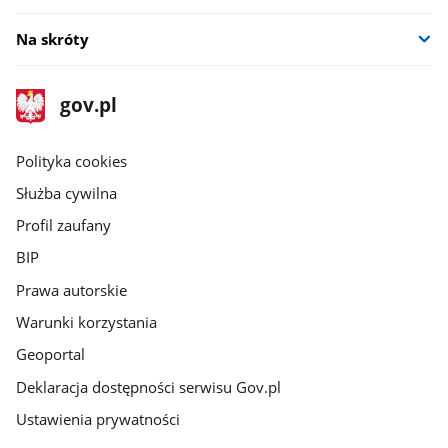
Na skróty
stopka
Strona
gov.pl
gov.pl
główna
gov.pl
Polityka cookies
Służba cywilna
Profil zaufany
BIP
Prawa autorskie
Warunki korzystania
Geoportal
Deklaracja dostępności serwisu Gov.pl
Ustawienia prywatności