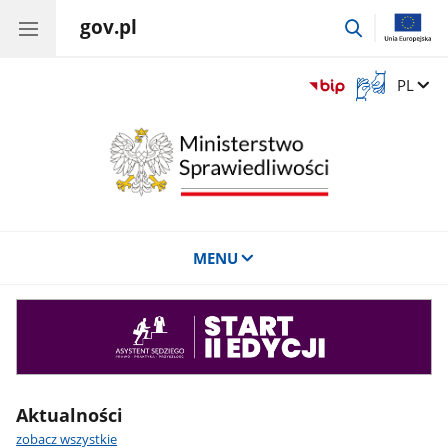
gov.pl
przejdź
do
wyszukiwar
Otwórz
Zmień 
PL
okno
z
tłumaczem
języka
migowego
MENU
Asystent
sędziego
Aktualności
zobacz wszystkie