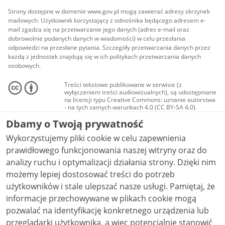
Strony dostępne w domenie www.gov.pl mogą zawierać adresy skrzynek
mailowych. Użytkownik korzystający z odnośnika będącego adresem e-
mail zgadza się na przetwarzanie jego danych (adres e-mail oraz
dobrowolnie podanych danych w wiadomości) w celu przesłania
odpowiedzi na przesłane pytania. Szczegóły przetwarzania danych przez
każdą z jednostek znajdują się w ich politykach przetwarzania danych
osobowych.
Treści tekstowe publikowane w serwisie (z
wyłączeniem treści audiowizualnych), są udostępniane
na licencji typu Creative Commons: uznanie autorstwa
- na tych samych warunkach 4.0 (CC BY-SA 4.0).
Materiały audiowizualne, w tym zdjęcia, materiały
Dbamy o Twoją prywatność
audio i wideo, są udostępniane na licencji typu
Creative Commons: uznanie autorstwa użycie
Wykorzystujemy pliki cookie w celu zapewnienia
niekomercyjne - bez utworów zależnych 4.0 (CC BY-
NC-ND 4.0), o ile nie jest to stwierdzone inaczej.
prawidłowego funkcjonowania naszej witryny oraz do
analizy ruchu i optymalizacji działania strony. Dzięki nim
możemy lepiej dostosować treści do potrzeb
użytkowników i stale ulepszać nasze usługi. Pamiętaj, że
informacje przechowywane w plikach cookie mogą
pozwalać na identyfikację konkretnego urządzenia lub
przeglądarki użytkownika, a więc potencjalnie stanowić