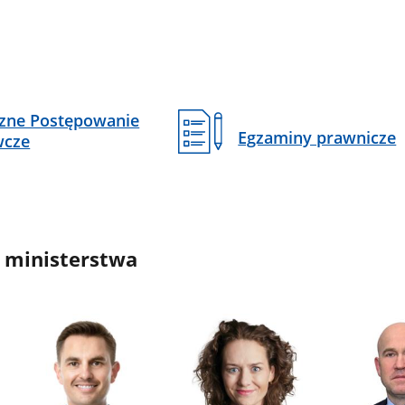
czne Postępowanie
Egzaminy prawnicze
wcze
 ministerstwa