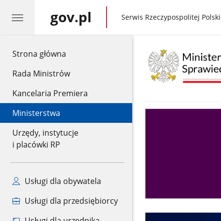
gov.pl
gov.pl
Serwis Rzeczypospolitej Polski
gov.pl
Strona główna
Rada Ministrów
Kancelaria Premiera
Ministerstwa
Asystent
sędziego
Urzędy, instytucje
i placówki RP
Usługi dla obywatela
Usługi dla przedsiębiorcy
Usługi dla urzędnika