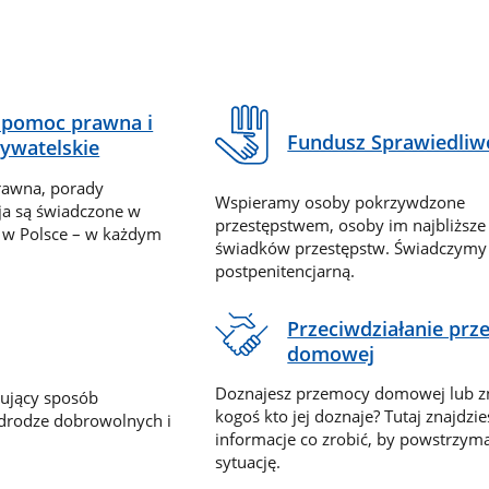
pomoc prawna i
Fundusz Sprawiedliw
ywatelskie
rawna, porady
Wspieramy osoby pokrzywdzone
ja są świadczone w
przestępstwem, osoby im najbliższe
 w Polsce – w każdym
świadków przestępstw. Świadczym
postpenitencjarną.
Przeciwdziałanie pr
domowej
Doznajesz przemocy domowej lub z
nujący sposób
kogoś kto jej doznaje? Tutaj znajdzie
 drodze dobrowolnych i
informacje co zrobić, by powstrzyma
sytuację.