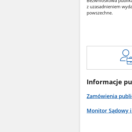
Bezwnioskowa publikac
z uzasadnieniem wyd
powszechne.
Informacje pu
Zamówienia publi
Monitor Sądowy i