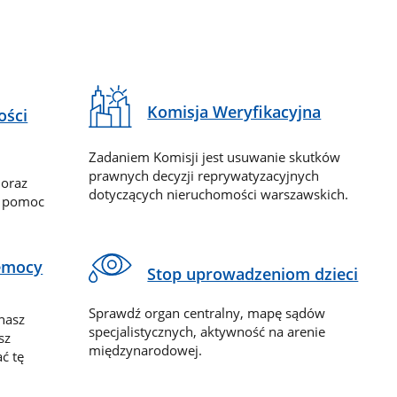
Komisja Weryfikacyjna
ości
Zadaniem Komisji jest usuwanie skutków
prawnych decyzji reprywatyzacyjnych
 oraz
dotyczących nieruchomości warszawskich.
y pomoc
zemocy
Stop uprowadzeniom dzieci
Sprawdź organ centralny, mapę sądów
nasz
specjalistycznych, aktywność na arenie
sz
międzynarodowej.
ć tę