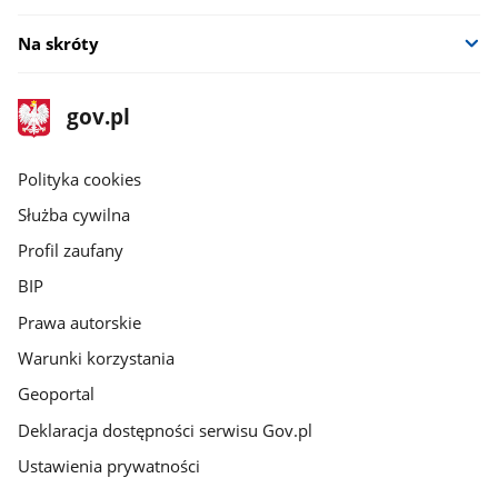
Na skróty
stopka
Strona
gov.pl
gov.pl
główna
gov.pl
Polityka cookies
Służba cywilna
Profil zaufany
BIP
Prawa autorskie
Warunki korzystania
Geoportal
Deklaracja dostępności serwisu Gov.pl
Ustawienia prywatności