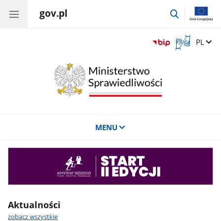
gov.pl
przejdź
do
wyszukiwar
Otwórz
Zmień 
PL
okno
z
tłumaczem
języka
migowego
MENU
Asystent
sędziego
Aktualności
zobacz wszystkie