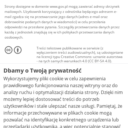
Strony dostępne w domenie www.gov.pl mogą zawierać adresy skrzynek
mailowych. Użytkownik korzystający z odnośnika będącego adresem e-
mail zgadza się na przetwarzanie jego danych (adres e-mail oraz
dobrowolnie podanych danych w wiadomości) w celu przesłania
odpowiedzi na przesłane pytania. Szczegóły przetwarzania danych przez
każdą z jednostek znajdują się w ich politykach przetwarzania danych
osobowych.
Treści tekstowe publikowane w serwisie (z
wyłączeniem treści audiowizualnych), są udostępniane
na licencji typu Creative Commons: uznanie autorstwa
- na tych samych warunkach 4.0 (CC BY-SA 4.0).
Materiały audiowizualne, w tym zdjęcia, materiały
Dbamy o Twoją prywatność
audio i wideo, są udostępniane na licencji typu
Creative Commons: uznanie autorstwa użycie
Wykorzystujemy pliki cookie w celu zapewnienia
niekomercyjne - bez utworów zależnych 4.0 (CC BY-
NC-ND 4.0), o ile nie jest to stwierdzone inaczej.
prawidłowego funkcjonowania naszej witryny oraz do
analizy ruchu i optymalizacji działania strony. Dzięki nim
możemy lepiej dostosować treści do potrzeb
użytkowników i stale ulepszać nasze usługi. Pamiętaj, że
informacje przechowywane w plikach cookie mogą
pozwalać na identyfikację konkretnego urządzenia lub
przeglądarki użytkownika, a więc potencjalnie stanowić