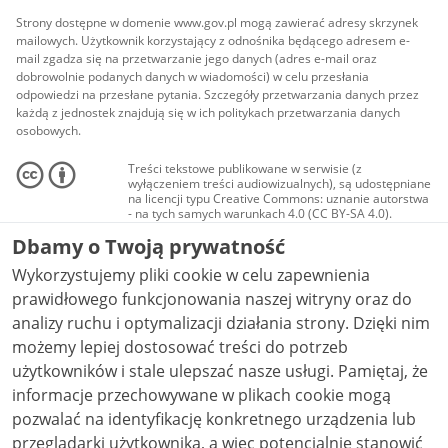
Strony dostępne w domenie www.gov.pl mogą zawierać adresy skrzynek
mailowych. Użytkownik korzystający z odnośnika będącego adresem e-
mail zgadza się na przetwarzanie jego danych (adres e-mail oraz
dobrowolnie podanych danych w wiadomości) w celu przesłania
odpowiedzi na przesłane pytania. Szczegóły przetwarzania danych przez
każdą z jednostek znajdują się w ich politykach przetwarzania danych
osobowych.
Treści tekstowe publikowane w serwisie (z
wyłączeniem treści audiowizualnych), są udostępniane
na licencji typu Creative Commons: uznanie autorstwa
- na tych samych warunkach 4.0 (CC BY-SA 4.0).
Materiały audiowizualne, w tym zdjęcia, materiały
Dbamy o Twoją prywatność
audio i wideo, są udostępniane na licencji typu
Creative Commons: uznanie autorstwa użycie
Wykorzystujemy pliki cookie w celu zapewnienia
niekomercyjne - bez utworów zależnych 4.0 (CC BY-
NC-ND 4.0), o ile nie jest to stwierdzone inaczej.
prawidłowego funkcjonowania naszej witryny oraz do
analizy ruchu i optymalizacji działania strony. Dzięki nim
możemy lepiej dostosować treści do potrzeb
użytkowników i stale ulepszać nasze usługi. Pamiętaj, że
informacje przechowywane w plikach cookie mogą
pozwalać na identyfikację konkretnego urządzenia lub
przeglądarki użytkownika, a więc potencjalnie stanowić