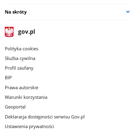
Na skróty
stopka
Strona
gov.pl
gov.pl
główna
gov.pl
Polityka cookies
Służba cywilna
Profil zaufany
BIP
Prawa autorskie
Warunki korzystania
Geoportal
Deklaracja dostępności serwisu Gov.pl
Ustawienia prywatności