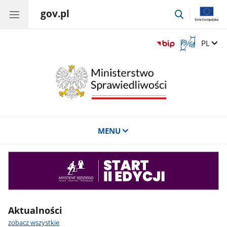
gov.pl
przejdź
do
wyszukiwar
Otwórz
Zmień 
PL
okno
z
tłumaczem
języka
migowego
MENU
Asystent
sędziego
Aktualności
zobacz wszystkie