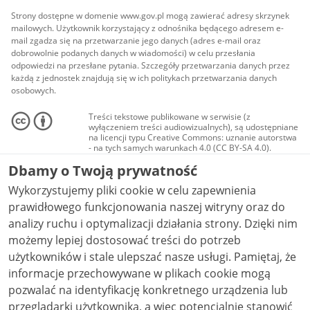
Strony dostępne w domenie www.gov.pl mogą zawierać adresy skrzynek
mailowych. Użytkownik korzystający z odnośnika będącego adresem e-
mail zgadza się na przetwarzanie jego danych (adres e-mail oraz
dobrowolnie podanych danych w wiadomości) w celu przesłania
odpowiedzi na przesłane pytania. Szczegóły przetwarzania danych przez
każdą z jednostek znajdują się w ich politykach przetwarzania danych
osobowych.
Treści tekstowe publikowane w serwisie (z
wyłączeniem treści audiowizualnych), są udostępniane
na licencji typu Creative Commons: uznanie autorstwa
- na tych samych warunkach 4.0 (CC BY-SA 4.0).
Materiały audiowizualne, w tym zdjęcia, materiały
Dbamy o Twoją prywatność
audio i wideo, są udostępniane na licencji typu
Creative Commons: uznanie autorstwa użycie
Wykorzystujemy pliki cookie w celu zapewnienia
niekomercyjne - bez utworów zależnych 4.0 (CC BY-
NC-ND 4.0), o ile nie jest to stwierdzone inaczej.
prawidłowego funkcjonowania naszej witryny oraz do
analizy ruchu i optymalizacji działania strony. Dzięki nim
możemy lepiej dostosować treści do potrzeb
użytkowników i stale ulepszać nasze usługi. Pamiętaj, że
informacje przechowywane w plikach cookie mogą
pozwalać na identyfikację konkretnego urządzenia lub
przeglądarki użytkownika, a więc potencjalnie stanowić