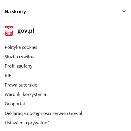
Na skróty
stopka
Strona
gov.pl
gov.pl
główna
gov.pl
Polityka cookies
Służba cywilna
Profil zaufany
BIP
Prawa autorskie
Warunki korzystania
Geoportal
Deklaracja dostępności serwisu Gov.pl
Ustawienia prywatności