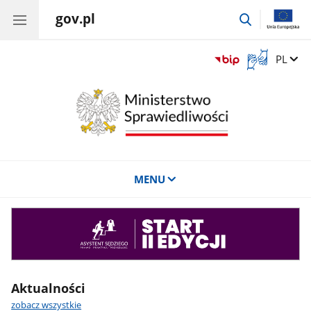
gov.pl
przejdź
do
wyszukiwar
Otwórz
Zmień 
PL
okno
z
tłumaczem
języka
migowego
MENU
Asystent
sędziego
Aktualności
zobacz wszystkie