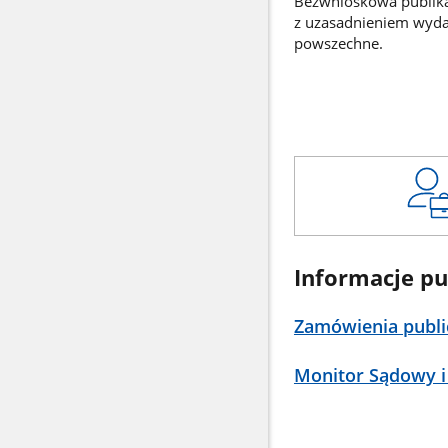
Bezwnioskowa publikac
z uzasadnieniem wyd
powszechne.
Informacje pu
Zamówienia publi
Monitor Sądowy i