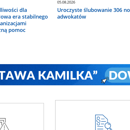
05.08.2026
liwości dla
Uroczyste ślubowanie 306 n
Nowa era stabilnego
adwokatów
ganizacjami
czną pomoc