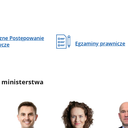
czne Postępowanie
Egzaminy prawnicze
wcze
 ministerstwa