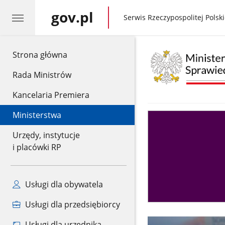
gov.pl
gov.pl
Serwis Rzeczypospolitej Polski
gov.pl
Strona główna
Rada Ministrów
Kancelaria Premiera
Ministerstwa
Asystent
sędziego
Urzędy, instytucje
i placówki RP
Usługi dla obywatela
Usługi dla przedsiębiorcy
Usługi dla urzędnika