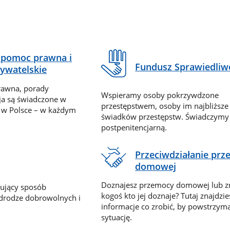
pomoc prawna i
Fundusz Sprawiedliw
ywatelskie
rawna, porady
Wspieramy osoby pokrzywdzone
ja są świadczone w
przestępstwem, osoby im najbliższe
 w Polsce – w każdym
świadków przestępstw. Świadczym
postpenitencjarną.
Przeciwdziałanie pr
domowej
Doznajesz przemocy domowej lub z
nujący sposób
kogoś kto jej doznaje? Tutaj znajdzie
 drodze dobrowolnych i
informacje co zrobić, by powstrzyma
sytuację.