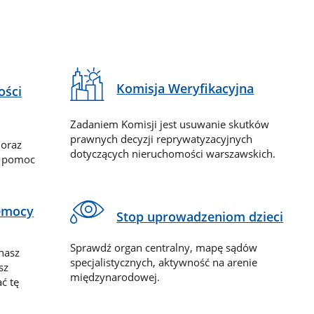
Komisja Weryfikacyjna
ości
Zadaniem Komisji jest usuwanie skutków
prawnych decyzji reprywatyzacyjnych
 oraz
dotyczących nieruchomości warszawskich.
y pomoc
zemocy
Stop uprowadzeniom dzieci
Sprawdź organ centralny, mapę sądów
nasz
specjalistycznych, aktywność na arenie
sz
międzynarodowej.
ć tę