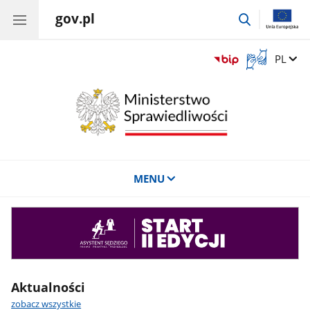
gov.pl
przejdź
do
wyszukiwar
Otwórz
Zmień 
PL
okno
z
tłumaczem
języka
migowego
MENU
Asystent
sędziego
Aktualności
zobacz wszystkie