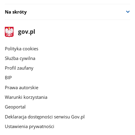
Na skróty
stopka
Strona
gov.pl
gov.pl
główna
gov.pl
Polityka cookies
Służba cywilna
Profil zaufany
BIP
Prawa autorskie
Warunki korzystania
Geoportal
Deklaracja dostępności serwisu Gov.pl
Ustawienia prywatności