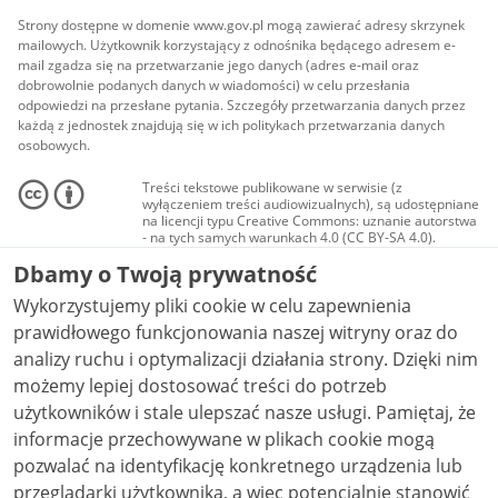
Strony dostępne w domenie www.gov.pl mogą zawierać adresy skrzynek
mailowych. Użytkownik korzystający z odnośnika będącego adresem e-
mail zgadza się na przetwarzanie jego danych (adres e-mail oraz
dobrowolnie podanych danych w wiadomości) w celu przesłania
odpowiedzi na przesłane pytania. Szczegóły przetwarzania danych przez
każdą z jednostek znajdują się w ich politykach przetwarzania danych
osobowych.
Treści tekstowe publikowane w serwisie (z
wyłączeniem treści audiowizualnych), są udostępniane
na licencji typu Creative Commons: uznanie autorstwa
- na tych samych warunkach 4.0 (CC BY-SA 4.0).
Materiały audiowizualne, w tym zdjęcia, materiały
Dbamy o Twoją prywatność
audio i wideo, są udostępniane na licencji typu
Creative Commons: uznanie autorstwa użycie
Wykorzystujemy pliki cookie w celu zapewnienia
niekomercyjne - bez utworów zależnych 4.0 (CC BY-
NC-ND 4.0), o ile nie jest to stwierdzone inaczej.
prawidłowego funkcjonowania naszej witryny oraz do
analizy ruchu i optymalizacji działania strony. Dzięki nim
możemy lepiej dostosować treści do potrzeb
użytkowników i stale ulepszać nasze usługi. Pamiętaj, że
informacje przechowywane w plikach cookie mogą
pozwalać na identyfikację konkretnego urządzenia lub
przeglądarki użytkownika, a więc potencjalnie stanowić