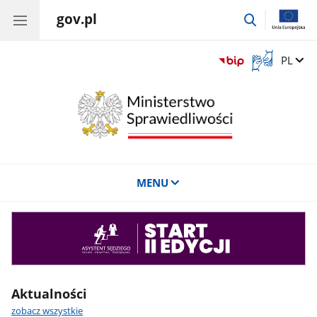
gov.pl
przejdź
do
wyszukiwar
Otwórz
Zmień 
PL
okno
z
tłumaczem
języka
migowego
MENU
Asystent
sędziego
Aktualności
zobacz wszystkie