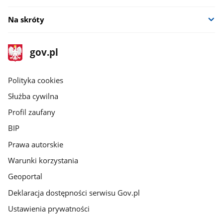
Na skróty
stopka
Strona
gov.pl
gov.pl
główna
gov.pl
Polityka cookies
Służba cywilna
Profil zaufany
BIP
Prawa autorskie
Warunki korzystania
Geoportal
Deklaracja dostępności serwisu Gov.pl
Ustawienia prywatności