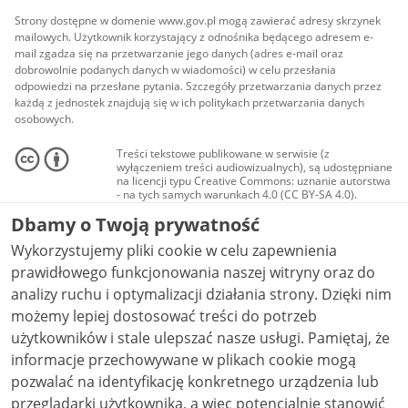
Strony dostępne w domenie www.gov.pl mogą zawierać adresy skrzynek
mailowych. Użytkownik korzystający z odnośnika będącego adresem e-
mail zgadza się na przetwarzanie jego danych (adres e-mail oraz
dobrowolnie podanych danych w wiadomości) w celu przesłania
odpowiedzi na przesłane pytania. Szczegóły przetwarzania danych przez
każdą z jednostek znajdują się w ich politykach przetwarzania danych
osobowych.
Treści tekstowe publikowane w serwisie (z
wyłączeniem treści audiowizualnych), są udostępniane
na licencji typu Creative Commons: uznanie autorstwa
- na tych samych warunkach 4.0 (CC BY-SA 4.0).
Materiały audiowizualne, w tym zdjęcia, materiały
Dbamy o Twoją prywatność
audio i wideo, są udostępniane na licencji typu
Creative Commons: uznanie autorstwa użycie
Wykorzystujemy pliki cookie w celu zapewnienia
niekomercyjne - bez utworów zależnych 4.0 (CC BY-
NC-ND 4.0), o ile nie jest to stwierdzone inaczej.
prawidłowego funkcjonowania naszej witryny oraz do
analizy ruchu i optymalizacji działania strony. Dzięki nim
możemy lepiej dostosować treści do potrzeb
użytkowników i stale ulepszać nasze usługi. Pamiętaj, że
informacje przechowywane w plikach cookie mogą
pozwalać na identyfikację konkretnego urządzenia lub
przeglądarki użytkownika, a więc potencjalnie stanowić