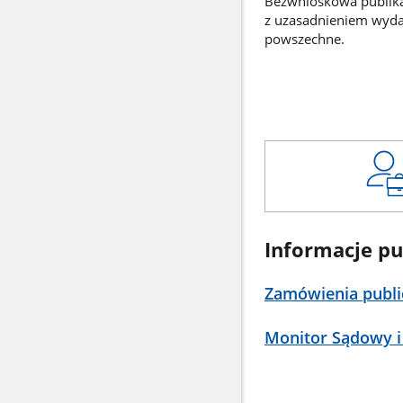
Bezwnioskowa publikac
z uzasadnieniem wyd
powszechne.
Informacje pu
Zamówienia publi
Monitor Sądowy i