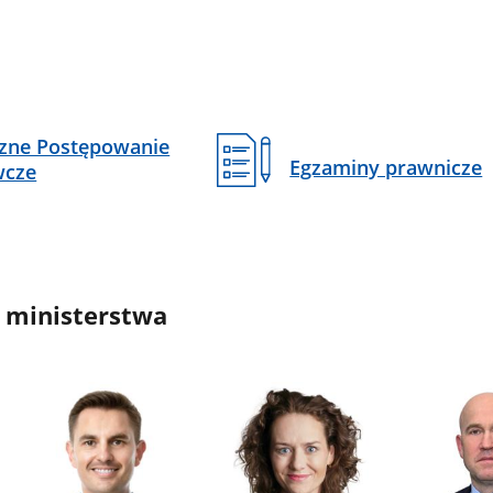
czne Postępowanie
Egzaminy prawnicze
wcze
 ministerstwa