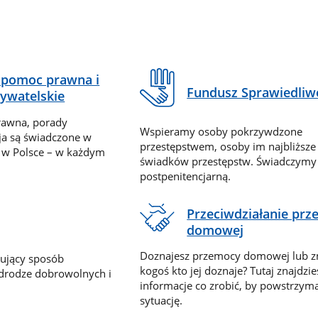
pomoc prawna i
Fundusz Sprawiedliw
ywatelskie
rawna, porady
Wspieramy osoby pokrzywdzone
ja są świadczone w
przestępstwem, osoby im najbliższe
 w Polsce – w każdym
świadków przestępstw. Świadczym
postpenitencjarną.
Przeciwdziałanie pr
domowej
Doznajesz przemocy domowej lub z
nujący sposób
kogoś kto jej doznaje? Tutaj znajdzie
 drodze dobrowolnych i
informacje co zrobić, by powstrzyma
sytuację.