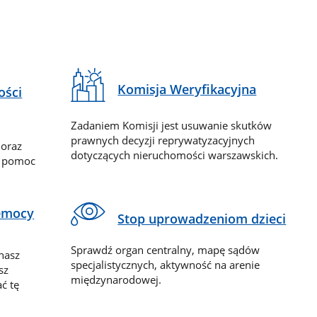
Komisja Weryfikacyjna
ości
Zadaniem Komisji jest usuwanie skutków
prawnych decyzji reprywatyzacyjnych
 oraz
dotyczących nieruchomości warszawskich.
y pomoc
zemocy
Stop uprowadzeniom dzieci
Sprawdź organ centralny, mapę sądów
nasz
specjalistycznych, aktywność na arenie
sz
międzynarodowej.
ć tę