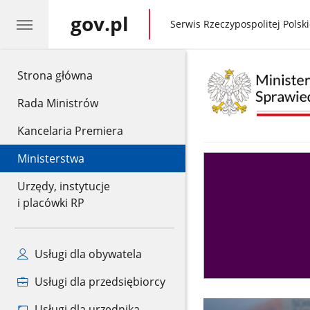
gov.pl
gov.pl
Serwis Rzeczypospolitej Polski
gov.pl
Strona główna
Rada Ministrów
Kancelaria Premiera
Ministerstwa
Asystent
sędziego
Urzędy, instytucje
i placówki RP
Usługi dla obywatela
Usługi dla przedsiębiorcy
Usługi dla urzędnika