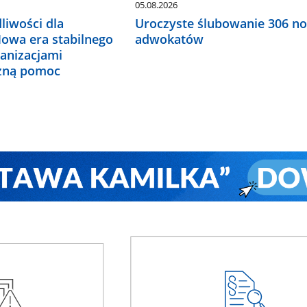
05.08.2026
liwości dla
Uroczyste ślubowanie 306 n
Nowa era stabilnego
adwokatów
ganizacjami
czną pomoc