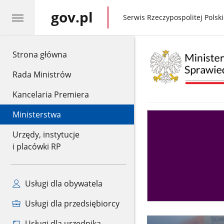
gov.pl
gov.pl
Serwis Rzeczypospolitej Polski
gov.pl
Strona główna
Rada Ministrów
Kancelaria Premiera
Ministerstwa
Asystent
sędziego
Urzędy, instytucje
i placówki RP
Usługi dla obywatela
Usługi dla przedsiębiorcy
Usługi dla urzędnika