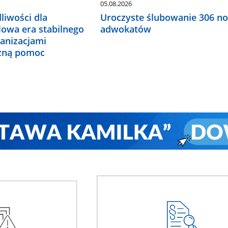
05.08.2026
liwości dla
Uroczyste ślubowanie 306 n
Nowa era stabilnego
adwokatów
ganizacjami
czną pomoc