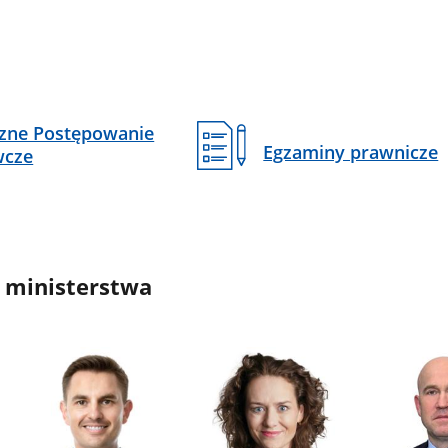
czne Postępowanie
Egzaminy prawnicze
wcze
 ministerstwa