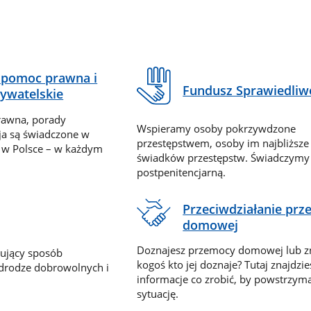
pomoc prawna i
Fundusz Sprawiedliw
ywatelskie
rawna, porady
Wspieramy osoby pokrzywdzone
ja są świadczone w
przestępstwem, osoby im najbliższe
 w Polsce – w każdym
świadków przestępstw. Świadczym
postpenitencjarną.
Przeciwdziałanie pr
domowej
Doznajesz przemocy domowej lub z
nujący sposób
kogoś kto jej doznaje? Tutaj znajdzie
 drodze dobrowolnych i
informacje co zrobić, by powstrzyma
sytuację.