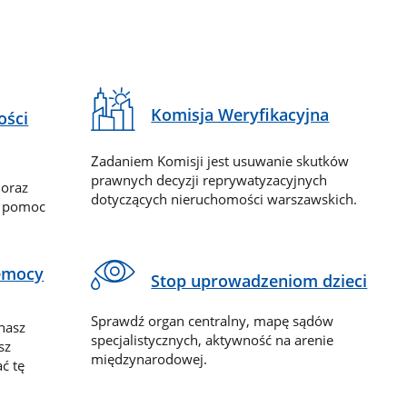
Komisja Weryfikacyjna
ości
Zadaniem Komisji jest usuwanie skutków
prawnych decyzji reprywatyzacyjnych
 oraz
dotyczących nieruchomości warszawskich.
y pomoc
zemocy
Stop uprowadzeniom dzieci
Sprawdź organ centralny, mapę sądów
nasz
specjalistycznych, aktywność na arenie
sz
międzynarodowej.
ć tę