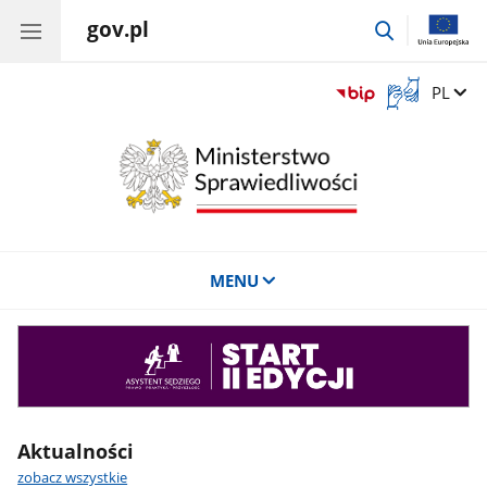
gov.pl
przejdź
do
wyszukiwar
Otwórz
Zmień 
PL
okno
z
tłumaczem
języka
migowego
MENU
Asystent
sędziego
Aktualności
zobacz wszystkie