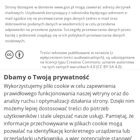
Strony dostępne w domenie www.gov.pl mogą zawierać adresy skrzynek
mailowych. Użytkownik korzystający z odnośnika będącego adresem e-
mail zgadza się na przetwarzanie jego danych (adres e-mail oraz
dobrowolnie podanych danych w wiadomości) w celu przesłania
odpowiedzi na przesłane pytania. Szczegóły przetwarzania danych przez
każdą z jednostek znajdują się w ich politykach przetwarzania danych
osobowych.
Treści tekstowe publikowane w serwisie (z
wyłączeniem treści audiowizualnych), są udostępniane
na licencji typu Creative Commons: uznanie autorstwa
- na tych samych warunkach 4.0 (CC BY-SA 4.0).
Materiały audiowizualne, w tym zdjęcia, materiały
Dbamy o Twoją prywatność
audio i wideo, są udostępniane na licencji typu
Creative Commons: uznanie autorstwa użycie
Wykorzystujemy pliki cookie w celu zapewnienia
niekomercyjne - bez utworów zależnych 4.0 (CC BY-
NC-ND 4.0), o ile nie jest to stwierdzone inaczej.
prawidłowego funkcjonowania naszej witryny oraz do
analizy ruchu i optymalizacji działania strony. Dzięki nim
możemy lepiej dostosować treści do potrzeb
użytkowników i stale ulepszać nasze usługi. Pamiętaj, że
informacje przechowywane w plikach cookie mogą
pozwalać na identyfikację konkretnego urządzenia lub
przeglądarki użytkownika, a więc potencjalnie stanowić