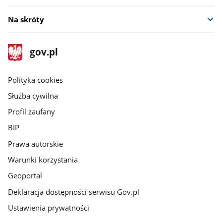
Na skróty
stopka
Strona
gov.pl
gov.pl
główna
gov.pl
Polityka cookies
Służba cywilna
Profil zaufany
BIP
Prawa autorskie
Warunki korzystania
Geoportal
Deklaracja dostępności serwisu Gov.pl
Ustawienia prywatności