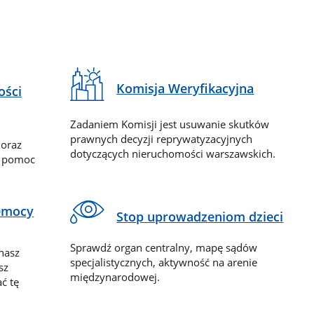
Komisja Weryfikacyjna
ości
Zadaniem Komisji jest usuwanie skutków
prawnych decyzji reprywatyzacyjnych
 oraz
dotyczących nieruchomości warszawskich.
y pomoc
zemocy
Stop uprowadzeniom dzieci
Sprawdź organ centralny, mapę sądów
nasz
specjalistycznych, aktywność na arenie
sz
międzynarodowej.
ć tę