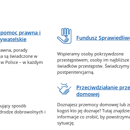
pomoc prawna i
Fundusz Sprawiedliw
ywatelskie
rawna, porady
Wspieramy osoby pokrzywdzone
ja są świadczone w
przestępstwem, osoby im najbliższe
 w Polsce – w każdym
świadków przestępstw. Świadczym
postpenitencjarną.
Przeciwdziałanie pr
domowej
Doznajesz przemocy domowej lub z
nujący sposób
kogoś kto jej doznaje? Tutaj znajdzie
 drodze dobrowolnych i
informacje co zrobić, by powstrzyma
sytuację.