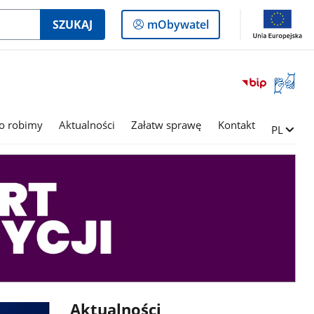
Logowanie
SZUKAJ
mObywatel
do
panelu
Otwórz
okno
z
tłumac
o robimy
Aktualności
Załatw sprawę
Kontakt
Zmień ję
PL
języka
migowe
Aktualności