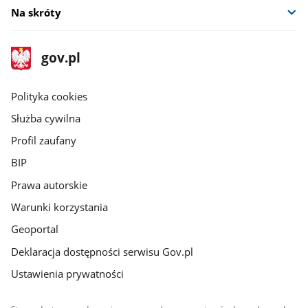
Na skróty
stopka
Strona
gov.pl
gov.pl
główna
gov.pl
Polityka cookies
Służba cywilna
Profil zaufany
BIP
Prawa autorskie
Warunki korzystania
Geoportal
Deklaracja dostępności serwisu Gov.pl
Ustawienia prywatności