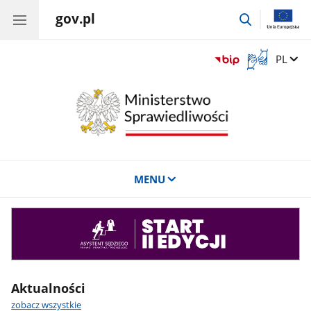
gov.pl
przejdź
do
wyszukiwar
Otwórz
Zmień 
PL
okno
z
tłumaczem
języka
migowego
MENU
Asystent
sędziego
Aktualności
zobacz wszystkie