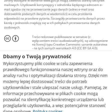
Strony dostępne w domenie www.gov.pl mogą zawierać adresy skrzynek
mailowych. Użytkownik korzystający z odnośnika będącego adresem e-
mail zgadza się na przetwarzanie jego danych (adres e-mail oraz
dobrowolnie podanych danych w wiadomości) w celu przesłania
odpowiedzi na przesłane pytania. Szczegóły przetwarzania danych przez
każdą z jednostek znajdują się w ich politykach przetwarzania danych
osobowych.
Treści tekstowe publikowane w serwisie (z
wyłączeniem treści audiowizualnych), są udostępniane
na licencji typu Creative Commons: uznanie autorstwa
- na tych samych warunkach 4.0 (CC BY-SA 4.0).
Materiały audiowizualne, w tym zdjęcia, materiały
Dbamy o Twoją prywatność
audio i wideo, są udostępniane na licencji typu
Creative Commons: uznanie autorstwa użycie
Wykorzystujemy pliki cookie w celu zapewnienia
niekomercyjne - bez utworów zależnych 4.0 (CC BY-
NC-ND 4.0), o ile nie jest to stwierdzone inaczej.
prawidłowego funkcjonowania naszej witryny oraz do
analizy ruchu i optymalizacji działania strony. Dzięki nim
możemy lepiej dostosować treści do potrzeb
użytkowników i stale ulepszać nasze usługi. Pamiętaj, że
informacje przechowywane w plikach cookie mogą
pozwalać na identyfikację konkretnego urządzenia lub
przeglądarki użytkownika, a więc potencjalnie stanowić
dane osobowe.
Polityka cookies