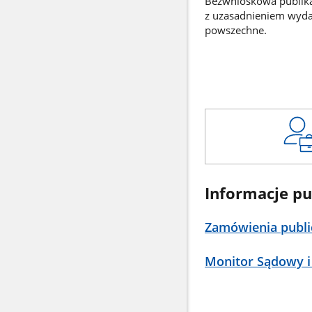
Bezwnioskowa publikac
z uzasadnieniem wyd
powszechne.
Informacje pu
Zamówienia publi
Monitor Sądowy i