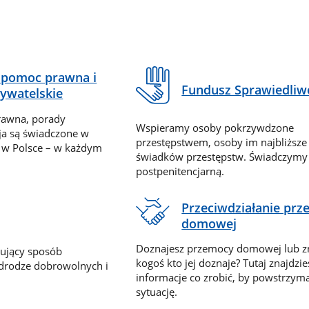
pomoc prawna i
Fundusz Sprawiedliw
ywatelskie
rawna, porady
Wspieramy osoby pokrzywdzone
ja są świadczone w
przestępstwem, osoby im najbliższe
 w Polsce – w każdym
świadków przestępstw. Świadczym
postpenitencjarną.
Przeciwdziałanie pr
domowej
Doznajesz przemocy domowej lub z
nujący sposób
kogoś kto jej doznaje? Tutaj znajdzie
 drodze dobrowolnych i
informacje co zrobić, by powstrzyma
sytuację.