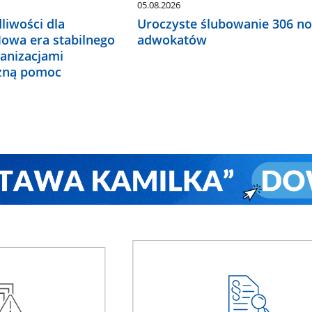
05.08.2026
liwości dla
Uroczyste ślubowanie 306 n
Nowa era stabilnego
adwokatów
ganizacjami
czną pomoc