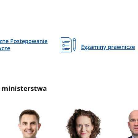
czne Postępowanie
Egzaminy prawnicze
wcze
 ministerstwa