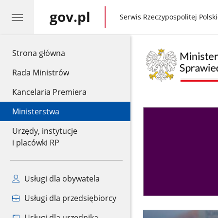
gov.pl
gov.pl
Serwis Rzeczypospolitej Polski
gov.pl
Strona główna
Rada Ministrów
Kancelaria Premiera
Ministerstwa
Asystent
sędziego
Urzędy, instytucje
i placówki RP
Usługi dla obywatela
Usługi dla przedsiębiorcy
Usługi dla urzędnika