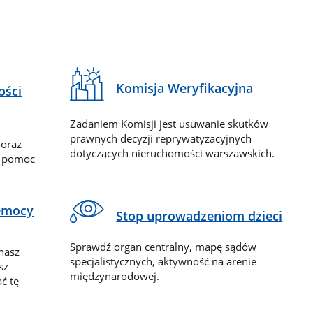
Komisja Weryfikacyjna
ości
Zadaniem Komisji jest usuwanie skutków
prawnych decyzji reprywatyzacyjnych
 oraz
dotyczących nieruchomości warszawskich.
y pomoc
zemocy
Stop uprowadzeniom dzieci
Sprawdź organ centralny, mapę sądów
nasz
specjalistycznych, aktywność na arenie
sz
międzynarodowej.
ć tę