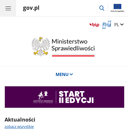
gov.pl
przejdź
do
wyszukiwar
Otwórz
Zmień 
PL
okno
z
tłumaczem
języka
migowego
MENU
Asystent
sędziego
Aktualności
zobacz wszystkie