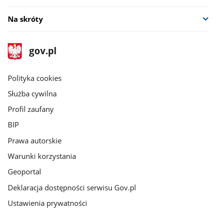
Na skróty
stopka
Strona
gov.pl
gov.pl
główna
gov.pl
Polityka cookies
Służba cywilna
Profil zaufany
BIP
Prawa autorskie
Warunki korzystania
Geoportal
Deklaracja dostępności serwisu Gov.pl
Ustawienia prywatności