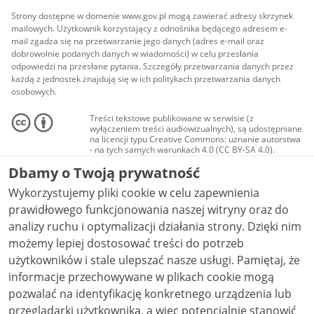
Strony dostępne w domenie www.gov.pl mogą zawierać adresy skrzynek
mailowych. Użytkownik korzystający z odnośnika będącego adresem e-
mail zgadza się na przetwarzanie jego danych (adres e-mail oraz
dobrowolnie podanych danych w wiadomości) w celu przesłania
odpowiedzi na przesłane pytania. Szczegóły przetwarzania danych przez
każdą z jednostek znajdują się w ich politykach przetwarzania danych
osobowych.
Treści tekstowe publikowane w serwisie (z
wyłączeniem treści audiowizualnych), są udostępniane
na licencji typu Creative Commons: uznanie autorstwa
- na tych samych warunkach 4.0 (CC BY-SA 4.0).
Materiały audiowizualne, w tym zdjęcia, materiały
Dbamy o Twoją prywatność
audio i wideo, są udostępniane na licencji typu
Creative Commons: uznanie autorstwa użycie
Wykorzystujemy pliki cookie w celu zapewnienia
niekomercyjne - bez utworów zależnych 4.0 (CC BY-
NC-ND 4.0), o ile nie jest to stwierdzone inaczej.
prawidłowego funkcjonowania naszej witryny oraz do
analizy ruchu i optymalizacji działania strony. Dzięki nim
możemy lepiej dostosować treści do potrzeb
użytkowników i stale ulepszać nasze usługi. Pamiętaj, że
informacje przechowywane w plikach cookie mogą
pozwalać na identyfikację konkretnego urządzenia lub
przeglądarki użytkownika, a więc potencjalnie stanowić