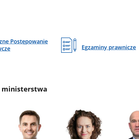
czne Postępowanie
Egzaminy prawnicze
wcze
 ministerstwa