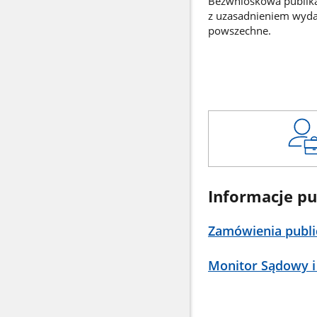
Bezwnioskowa publikac
z uzasadnieniem wyd
powszechne.
Informacje pu
Zamówienia publi
Monitor Sądowy i