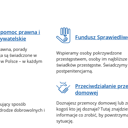
pomoc prawna i
Fundusz Sprawiedliw
ywatelskie
rawna, porady
Wspieramy osoby pokrzywdzone
ja są świadczone w
przestępstwem, osoby im najbliższe
 w Polsce – w każdym
świadków przestępstw. Świadczym
postpenitencjarną.
Przeciwdziałanie pr
domowej
Doznajesz przemocy domowej lub z
nujący sposób
kogoś kto jej doznaje? Tutaj znajdzie
 drodze dobrowolnych i
informacje co zrobić, by powstrzyma
sytuację.