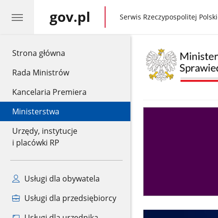
gov.pl
gov.pl
Serwis Rzeczypospolitej Polski
gov.pl
Strona główna
Rada Ministrów
Kancelaria Premiera
Ministerstwa
Asystent
sędziego
Urzędy, instytucje
i placówki RP
Usługi dla obywatela
Usługi dla przedsiębiorcy
Usługi dla urzędnika