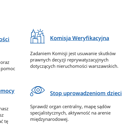
Komisja Weryfikacyjna
ości
Zadaniem Komisji jest usuwanie skutków
prawnych decyzji reprywatyzacyjnych
 oraz
dotyczących nieruchomości warszawskich.
y pomoc
zemocy
Stop uprowadzeniom dzieci
Sprawdź organ centralny, mapę sądów
nasz
specjalistycznych, aktywność na arenie
sz
międzynarodowej.
ć tę