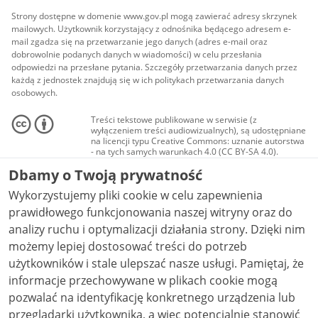
Strony dostępne w domenie www.gov.pl mogą zawierać adresy skrzynek
mailowych. Użytkownik korzystający z odnośnika będącego adresem e-
mail zgadza się na przetwarzanie jego danych (adres e-mail oraz
dobrowolnie podanych danych w wiadomości) w celu przesłania
odpowiedzi na przesłane pytania. Szczegóły przetwarzania danych przez
każdą z jednostek znajdują się w ich politykach przetwarzania danych
osobowych.
Treści tekstowe publikowane w serwisie (z
wyłączeniem treści audiowizualnych), są udostępniane
na licencji typu Creative Commons: uznanie autorstwa
- na tych samych warunkach 4.0 (CC BY-SA 4.0).
Materiały audiowizualne, w tym zdjęcia, materiały
Dbamy o Twoją prywatność
audio i wideo, są udostępniane na licencji typu
Creative Commons: uznanie autorstwa użycie
Wykorzystujemy pliki cookie w celu zapewnienia
niekomercyjne - bez utworów zależnych 4.0 (CC BY-
NC-ND 4.0), o ile nie jest to stwierdzone inaczej.
prawidłowego funkcjonowania naszej witryny oraz do
analizy ruchu i optymalizacji działania strony. Dzięki nim
możemy lepiej dostosować treści do potrzeb
użytkowników i stale ulepszać nasze usługi. Pamiętaj, że
informacje przechowywane w plikach cookie mogą
pozwalać na identyfikację konkretnego urządzenia lub
przeglądarki użytkownika, a więc potencjalnie stanowić