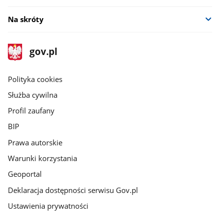
Na skróty
stopka
Strona
gov.pl
gov.pl
główna
gov.pl
Polityka cookies
Służba cywilna
Profil zaufany
BIP
Prawa autorskie
Warunki korzystania
Geoportal
Deklaracja dostępności serwisu Gov.pl
Ustawienia prywatności