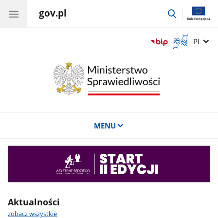
gov.pl
przejdź
do
wyszukiwar
Otwórz
Zmień 
PL
okno
z
tłumaczem
języka
migowego
MENU
Asystent
sędziego
Aktualności
zobacz wszystkie