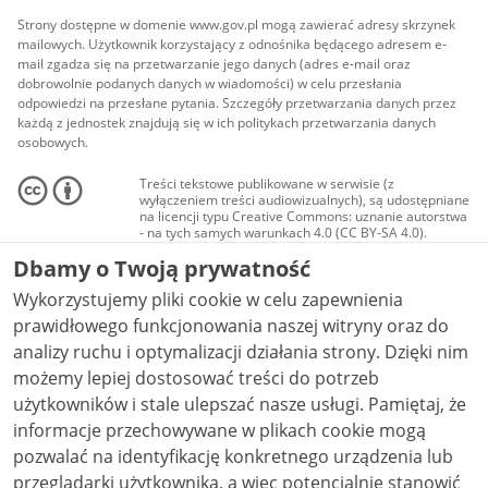
Strony dostępne w domenie www.gov.pl mogą zawierać adresy skrzynek
mailowych. Użytkownik korzystający z odnośnika będącego adresem e-
mail zgadza się na przetwarzanie jego danych (adres e-mail oraz
dobrowolnie podanych danych w wiadomości) w celu przesłania
odpowiedzi na przesłane pytania. Szczegóły przetwarzania danych przez
każdą z jednostek znajdują się w ich politykach przetwarzania danych
osobowych.
Treści tekstowe publikowane w serwisie (z
wyłączeniem treści audiowizualnych), są udostępniane
na licencji typu Creative Commons: uznanie autorstwa
- na tych samych warunkach 4.0 (CC BY-SA 4.0).
Materiały audiowizualne, w tym zdjęcia, materiały
Dbamy o Twoją prywatność
audio i wideo, są udostępniane na licencji typu
Creative Commons: uznanie autorstwa użycie
Wykorzystujemy pliki cookie w celu zapewnienia
niekomercyjne - bez utworów zależnych 4.0 (CC BY-
NC-ND 4.0), o ile nie jest to stwierdzone inaczej.
prawidłowego funkcjonowania naszej witryny oraz do
analizy ruchu i optymalizacji działania strony. Dzięki nim
możemy lepiej dostosować treści do potrzeb
użytkowników i stale ulepszać nasze usługi. Pamiętaj, że
informacje przechowywane w plikach cookie mogą
pozwalać na identyfikację konkretnego urządzenia lub
przeglądarki użytkownika, a więc potencjalnie stanowić