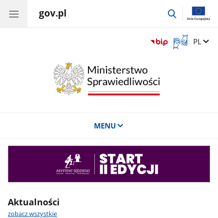
gov.pl
przejdź
do
wyszukiwar
Otwórz
Zmień 
PL
okno
z
tłumaczem
języka
migowego
MENU
Asystent
sędziego
Aktualności
zobacz wszystkie