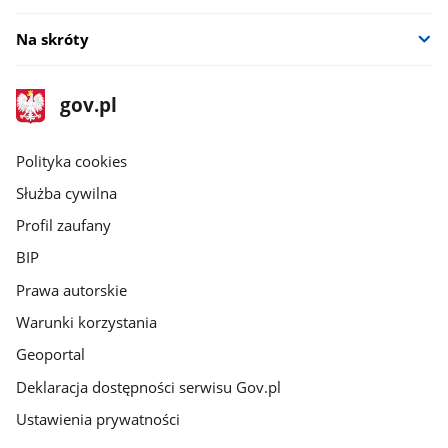
Na skróty
stopka
Strona
gov.pl
gov.pl
główna
gov.pl
Polityka cookies
Służba cywilna
Profil zaufany
BIP
Prawa autorskie
Warunki korzystania
Geoportal
Deklaracja dostępności serwisu Gov.pl
Ustawienia prywatności