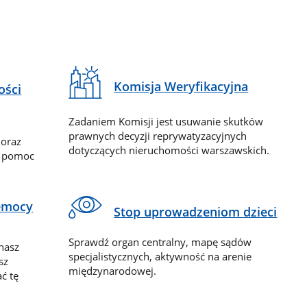
Komisja Weryfikacyjna
ości
Zadaniem Komisji jest usuwanie skutków
prawnych decyzji reprywatyzacyjnych
 oraz
dotyczących nieruchomości warszawskich.
y pomoc
zemocy
Stop uprowadzeniom dzieci
Sprawdź organ centralny, mapę sądów
nasz
specjalistycznych, aktywność na arenie
sz
międzynarodowej.
ć tę