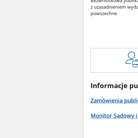
Bezwnioskowa publikac
z uzasadnieniem wyd
powszechne.
Informacje pu
Zamówienia publi
Monitor Sądowy i