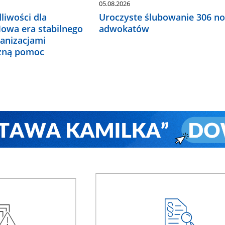
05.08.2026
liwości dla
Uroczyste ślubowanie 306 n
Nowa era stabilnego
adwokatów
ganizacjami
czną pomoc