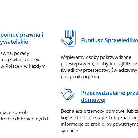
pomoc prawna i
Fundusz Sprawiedliw
ywatelskie
rawna, porady
Wspieramy osoby pokrzywdzone
ja są świadczone w
przestępstwem, osoby im najbliższe
 w Polsce – w każdym
świadków przestępstw. Świadczym
postpenitencjarną.
Przeciwdziałanie pr
domowej
Doznajesz przemocy domowej lub z
nujący sposób
kogoś kto jej doznaje? Tutaj znajdzie
 drodze dobrowolnych i
informacje co zrobić, by powstrzyma
sytuację.