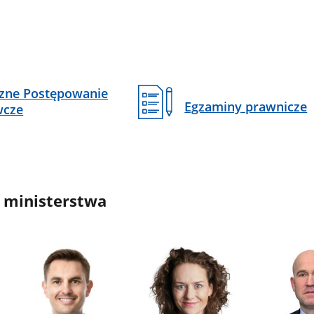
czne Postępowanie
Egzaminy prawnicze
wcze
 ministerstwa