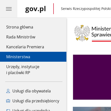
gov.pl
gov.pl
Serwis Rzeczypospolitej Polski
gov.pl
Strona główna
Rada Ministrów
Kancelaria Premiera
Ministerstwa
Asystent
sędziego
Urzędy, instytucje
i placówki RP
Usługi dla obywatela
Usługi dla przedsiębiorcy
Usługi dla urzędnika