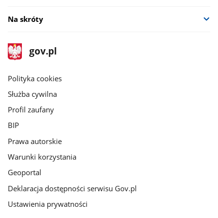
Na skróty
stopka
Strona
gov.pl
gov.pl
główna
gov.pl
Polityka cookies
Służba cywilna
Profil zaufany
BIP
Prawa autorskie
Warunki korzystania
Geoportal
Deklaracja dostępności serwisu Gov.pl
Ustawienia prywatności