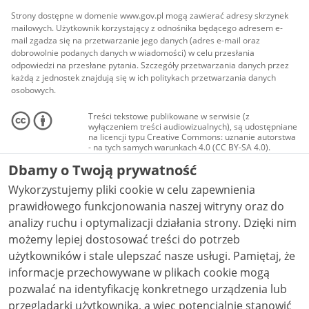
Strony dostępne w domenie www.gov.pl mogą zawierać adresy skrzynek
mailowych. Użytkownik korzystający z odnośnika będącego adresem e-
mail zgadza się na przetwarzanie jego danych (adres e-mail oraz
dobrowolnie podanych danych w wiadomości) w celu przesłania
odpowiedzi na przesłane pytania. Szczegóły przetwarzania danych przez
każdą z jednostek znajdują się w ich politykach przetwarzania danych
osobowych.
Treści tekstowe publikowane w serwisie (z
wyłączeniem treści audiowizualnych), są udostępniane
na licencji typu Creative Commons: uznanie autorstwa
- na tych samych warunkach 4.0 (CC BY-SA 4.0).
Materiały audiowizualne, w tym zdjęcia, materiały
Dbamy o Twoją prywatność
audio i wideo, są udostępniane na licencji typu
Creative Commons: uznanie autorstwa użycie
Wykorzystujemy pliki cookie w celu zapewnienia
niekomercyjne - bez utworów zależnych 4.0 (CC BY-
NC-ND 4.0), o ile nie jest to stwierdzone inaczej.
prawidłowego funkcjonowania naszej witryny oraz do
analizy ruchu i optymalizacji działania strony. Dzięki nim
możemy lepiej dostosować treści do potrzeb
użytkowników i stale ulepszać nasze usługi. Pamiętaj, że
informacje przechowywane w plikach cookie mogą
pozwalać na identyfikację konkretnego urządzenia lub
przeglądarki użytkownika, a więc potencjalnie stanowić