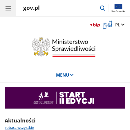
gov.pl
przejdź
do
wyszukiwar
Otwórz
Zmień 
PL
okno
z
tłumaczem
języka
migowego
MENU
Asystent
sędziego
Aktualności
zobacz wszystkie