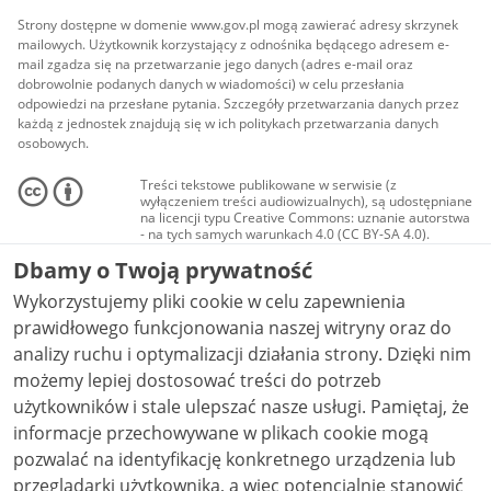
Strony dostępne w domenie www.gov.pl mogą zawierać adresy skrzynek
mailowych. Użytkownik korzystający z odnośnika będącego adresem e-
mail zgadza się na przetwarzanie jego danych (adres e-mail oraz
dobrowolnie podanych danych w wiadomości) w celu przesłania
odpowiedzi na przesłane pytania. Szczegóły przetwarzania danych przez
każdą z jednostek znajdują się w ich politykach przetwarzania danych
osobowych.
Treści tekstowe publikowane w serwisie (z
wyłączeniem treści audiowizualnych), są udostępniane
na licencji typu Creative Commons: uznanie autorstwa
- na tych samych warunkach 4.0 (CC BY-SA 4.0).
Materiały audiowizualne, w tym zdjęcia, materiały
Dbamy o Twoją prywatność
audio i wideo, są udostępniane na licencji typu
Creative Commons: uznanie autorstwa użycie
Wykorzystujemy pliki cookie w celu zapewnienia
niekomercyjne - bez utworów zależnych 4.0 (CC BY-
NC-ND 4.0), o ile nie jest to stwierdzone inaczej.
prawidłowego funkcjonowania naszej witryny oraz do
analizy ruchu i optymalizacji działania strony. Dzięki nim
możemy lepiej dostosować treści do potrzeb
użytkowników i stale ulepszać nasze usługi. Pamiętaj, że
informacje przechowywane w plikach cookie mogą
pozwalać na identyfikację konkretnego urządzenia lub
przeglądarki użytkownika, a więc potencjalnie stanowić