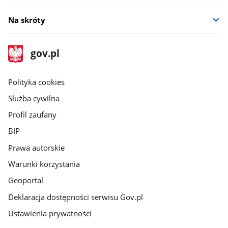
Na skróty
stopka
Strona
gov.pl
gov.pl
główna
gov.pl
Polityka cookies
Służba cywilna
Profil zaufany
BIP
Prawa autorskie
Warunki korzystania
Geoportal
Deklaracja dostępności serwisu Gov.pl
Ustawienia prywatności