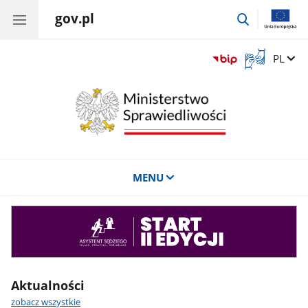
gov.pl
przejdź
do
wyszukiwar
Otwórz
Zmień 
PL
okno
z
tłumaczem
języka
migowego
MENU
Asystent
sędziego
Aktualności
zobacz wszystkie